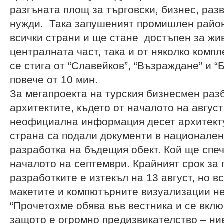
разгъната площ за търговски, бизнес, ра
нужди. Така запушеният промишлен район
всички страни и ще стане достъпен за жи
централната част, така и от няколко комп
се стига от “Славейков”, “Възраждане” и 
повече от 10 мин.
За мегапроекта на турския бизнесмен раз
архитектите, където от началото на август
неофициална информация десет архитект
страна са подали документи в национален
разработка на бъдещия обект. Кой ще спеч
началото на септември. Крайният срок за
разработките е изтекъл на 13 август, но в
макетите и компютърните визуализации не
“Прочетохме обява във вестника и се вкл
защото е огромно предизвикателство – ни