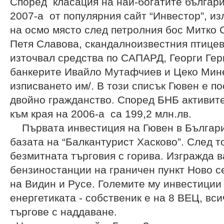
Според класация на най-богатите българи
2007-а от популярния сайт “Инвестор”, из
на осмо място след петролния бос Митко 
Петя Славова, скандалноизвестния птице
източвал средства по САПАРД, Георги Гер
банкерите Ивайло Мутафчиев и Цеко Мине
изписването им/. В този списък Гювен е по
двойно гражданство. Според БНБ активите
към края на 2006-а са 199,2 млн.лв.
Първата инвестиция на Гювен в България
базата на “Балкантурист Хасково”. След т
безмитната търговия с горива. Изгражда 
бензиностанции на граничен пункт Ново с
на Видин и Русе. Големите му инвестиции 
енергетиката - собственик е на 8 ВЕЦ, вси
търгове с наддаване.