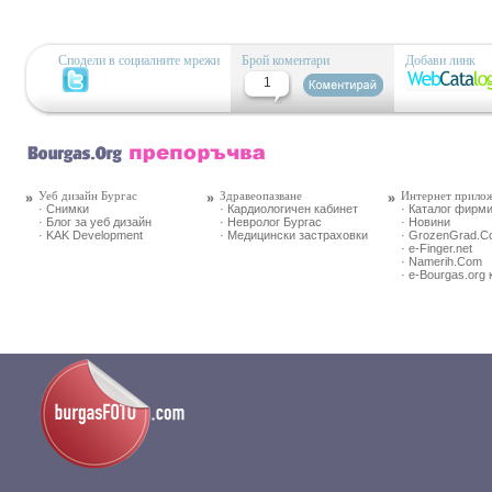
Сподели в социалните мрежи
Брой коментари
Добави линк
1
Уеб дизайн Бургас
Здравеопазване
Интернет прило
· Снимки
· Кардиологичен кабинет
· Каталог фирм
· Блог за уеб дизайн
· Невролог Бургас
· Новини
· KAK Development
· Медицински застраховки
· GrozenGrad.
· e-Finger.net
· Namerih.Com
· e-Bourgas.org