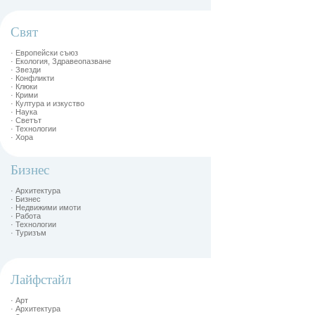
Свят
· Европейски съюз
· Екология, Здравеопазване
· Звезди
· Конфликти
· Клюки
· Крими
· Култура и изкуство
· Наука
· Светът
· Технологии
· Хора
Бизнес
· Архитектура
· Бизнес
· Недвижими имоти
· Работа
· Технологии
· Туризъм
Лайфстайл
· Арт
· Архитектура