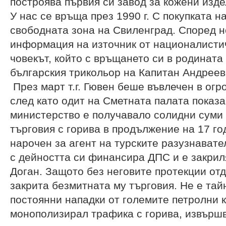
построява първия си завод за кожени изде
У нас се връща през 1990 г. С покупката н
свободната зона на Свиленград. Според 
информация на източник от националистич
човекът, който с връщането си в родината
българския трикольор на Капитан Андреев
През март т.г. Гювен беше въвлечен в огр
след като одит на Сметната палата показа
министерство е получавало солидни суми 
търговия с горива в продължение на 17 г
нарочен за агент на турските разузнавате
с дейността си финансира ДПС и е закрил
Доган. Защото без неговите протекции от
закрита безмитната му търговия. Не е тайн
постоянни нападки от големите петролни к
монополизирал трафика с горива, извършв