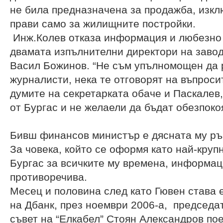
не била предназначена за продажба, изкл
прави само за жилищните постройки.
Инж.Колев отказа информация и любезно 
двамата изпълнителни директори на заво
Васил Божинов. “Не съм упълномощен да 
журналисти, нека те отговорят на въпросит
думите на секретарката обаче и Паскалев
от Бургас и не желаели да бъдат обезпок
Бивш финансов министър е дясната му ръ
За човека, който се оформя като най-круп
Бургас за всичките му времена, информац
противоречива.
Месец и половина след като Гювен става 
на Дбанк, през ноември 2006-а, председа
съвет на “Елкабел” Стоян Александров по