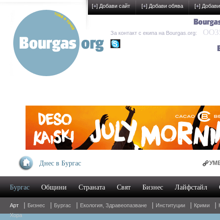
[
+
] Добави сайт
[
+
] Добави обява
[
+
] Добави
OO35
За контакт с екипа на Bourgas.org:
kak-development
Днес в Бургас
УМБАЛ Бургас п
Бургас
Общини
Страната
Свят
Бизнес
Лайфстайл
Oнлайн магазин
|
|
|
|
|
|
Арт
Бизнес
Бургас
Екология, Здравеопазване
Институции
Крими
Хора