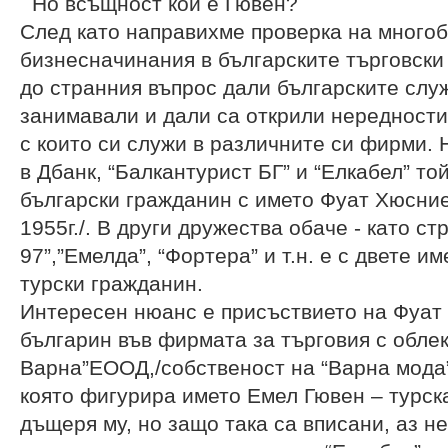
Но всъщност кой е Гювен?
След като направихме проверка на много
бизнесначинания в българските търговски
до странния въпрос дали българските служ
занимавали и дали са открили нередности
с които си служи в различните си фирми. 
в Дбанк, “Балкантурист БГ” и “Елкабел” то
български гражданин с името Фуат Хюсни
1955г./. В други дружества обаче - като с
97”,”Емелда”, “Фортера” и т.н. е с двете и
турски гражданин.
Интересен нюанс е присъствието на Фуат
българин във фирмата за търговия с обле
Варна”ЕООД,/собственост на “Варна мода”
която фигурира името Емел Гювен – турска
дъщеря му, но защо така са вписани, аз не