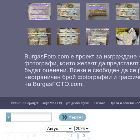
BurgasFoto.com е проект за изграждане
фотографи, които желаят да представят
бъдат оценени. Всеки е свободен да се 
неограничен брой фоtографии и графич
на BurgasFOTO.com.
1998-2018 Copyright
Смарт Уеб ООД
уеб дизайн студио
Начало
Права и собственос
Контакти
27
28
29
30
31
1
2