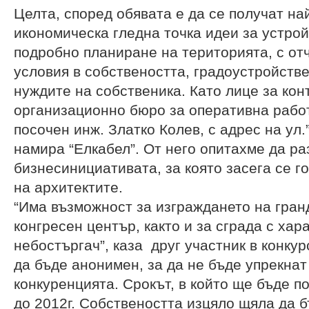
Целта, според обявата е да се получат на
икономическа гледна точка идеи за устро
подробно планиране на територията, с от
условия в собствеността, градоустройств
нуждите на собственика. Като лице за кон
организационно бюро за оперативна работ
посочен инж. Златко Колев, с адрес на ул.
намира “Елкабел”. От него опитахме да ра
бизнесинициативата, за която засега се г
на архитектите.
“Има възможност за изграждането на гран
конгресен център, както и за сграда с хар
небостъргач”, каза друг участник в конку
да бъде анонимен, за да не бъде упрекнат
конкуренцията. Срокът, в който ще бъде п
до 2012г. Собствеността изцяло щяла да 