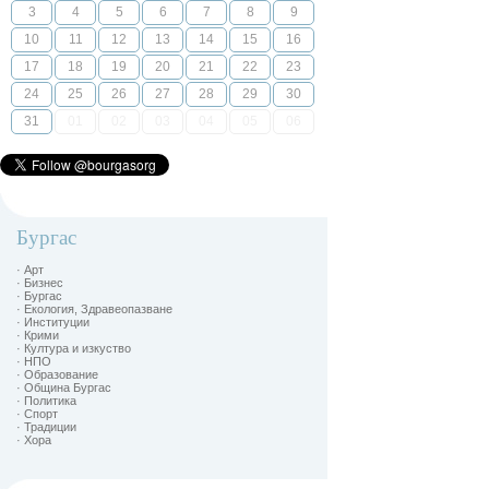
3
4
5
6
7
8
9
10
11
12
13
14
15
16
17
18
19
20
21
22
23
24
25
26
27
28
29
30
31
01
02
03
04
05
06
Бургас
· Арт
· Бизнес
· Бургас
· Екология, Здравеопазване
· Институции
· Крими
· Култура и изкуство
· НПО
· Образование
· Община Бургас
· Политика
· Спорт
· Традиции
· Хора