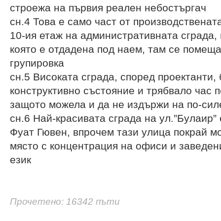
строежа на първия реален небостъргач
сн.4 Това е само част от производственат
10-ия етаж на административната сграда, 
която е отдадена под наем, там се помещ
групировка
сн.5 Високата сграда, според проектанти, 
конструктивно състояние и трябвало час п
защото можела и да не издържи на по-сил
сн.6 Най-красивата сграда на ул.”Булаир” 
Фуат Гювен, впрочем тази улица покрай м
място с концентрация на офиси и заведени
език
Прочетено: 16342 пъти