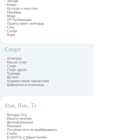
· Звезди
· Клюки
· Култура и изкуство
· Маневра
· Мода
· ПР Публикации
· Православен календар
· Секс
· Сноби
· Хора
Спорт
· Атлетика
· Масов спорт
· Спорт
· Спорт други
· Турнири
· Футбол
· Художествена гимнастика
· Шампиони и отличници
Ние, Вие, Те
· Bourgas.Org
· Вашето мнение
· Дезинформация
· Маневра
· Потайностите на крайбрежието
· Сноби
· В ЦЕЛТА, с Марко Бонев