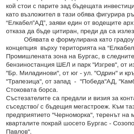
кой стои с парите зад бъдещата инвестици
като възложител в тази обява фигурира р
“Елкабел”АД”, заяви един от водещите арх
отказа да бъде цитиран, преди да са и
Обявата е формулирана като градоуст
концепция върху територията на “Елкабел”
Промишлената зона на Бургас, в следните
бензиностанция ШЕЛ и парк "Изгрев", от изт
"Бр. Миладинови", от юг - ул. "Одрин" и к
"Трапезица", от запад - "Победа"АД, "Ка
Стоковата борса.
Състезателите са предали и визия за конт
съседство/ с бъдещия мегастроеж. Към та
предприятието "Черноморка", теренът на
кварталите покрай шосето Бургас - Созопо
Павлов".