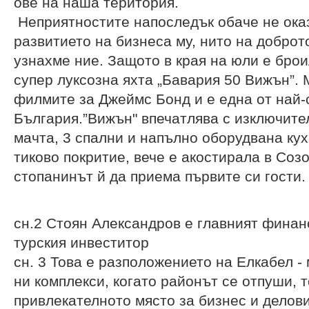
ове на наша територия.
Неприятностите напоследък обаче не ока
развитието на бизнеса му, нито на доброт
узнахме ние. Защото в края на юли е брои
супер луксозна яхта „Бавария 50 Вижън”. 
филмите за Джеймс Бонд и е една от най-
България.”Вижън" впечатлява с изключите
мачта, 3 спални и напълно оборудвана ку
тиково покритие, вече е акостирала в Соз
стопанинът й да приема първите си гости.
сн.2 Стоян Александров е главният финан
турския инвеститор
сн. 3 Това е разположението на Елкабел -
ни комплекси, когато районът се отпуши, т
привлекателното място за бизнес и делови