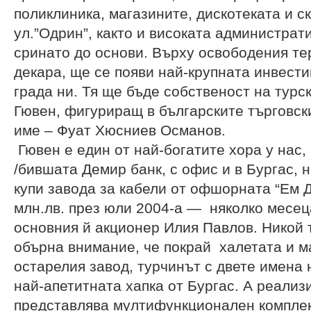
поликлиника, магазините, дискотеката и с
ул.”Одрин”, както и високата администрат
сринато до основи. Върху освободения те
декара, ще се появи най-крупната инвести
града ни. Тя ще бъде собственост на турс
Гювен, фигуриращ в българските търговски
име – Фуат Хюсниев Османов.
Гювен е един от най-богатите хора у нас,
/бившата Демир банк, с офис и в Бургас, н
купи завода за кабели от офшорната “Ем 
млн.лв. през юли 2004-а — няколко месец
основния й акционер Илия Павлов. Никой 
обърна внимание, че покрай халетата и 
остарелия завод, турчинът с двете имена 
най-апетитната хапка от Бургас. А реализ
представлява мултифункционален комплекс