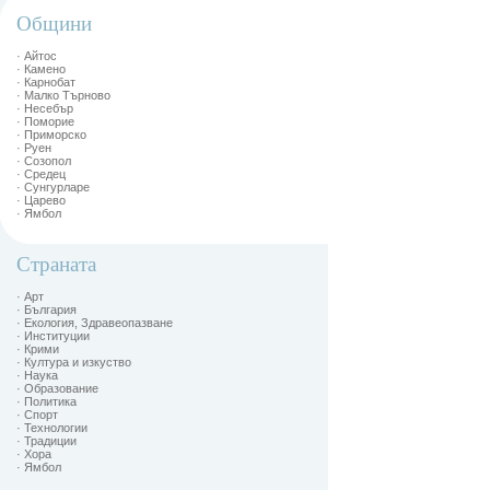
Общини
· Айтос
· Камено
· Карнобат
· Малко Търново
· Несебър
· Поморие
· Приморско
· Руен
· Созопол
· Средец
· Сунгурларе
· Царево
· Ямбол
Страната
· Арт
· България
· Екология, Здравеопазване
· Институции
· Крими
· Култура и изкуство
· Наука
· Образование
· Политика
· Спорт
· Технологии
· Традиции
· Хора
· Ямбол