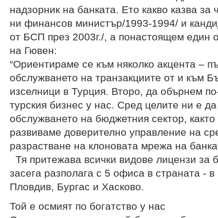
надзорник на банката. Ето какво казва за
ни финансов министър/1993-1994/ и канди
от БСП през 2003г./, а понастоящем един 
на Гювен:
“Ориентираме се към няколко акцента – п
обслужването на транзакциите от и към Б
изселници в Турция. Второ, да обърнем п
турския бизнес у нас. Сред целите ни е да
обслужването на бюджетния сектор, както
развиваме доверително управление на с
разрастване на клоновата мрежа на банкат
Тя притежава всички видове лицензи за б
засега разполага с 5 офиса в страната - в
Пловдив, Бургас и Хасково.
Той е осмият по богатство у нас