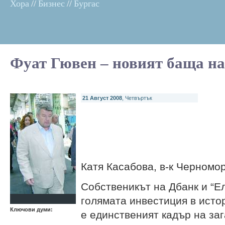
Хора
//
Бизнес
//
Бургас
Фуат Гювен – новият баща на
21 Август 2008
, Четвъртък
Катя Касабова, в-к Черномо
Собственикът на Дбанк и “Е
голямата инвестиция в истор
Ключови думи:
е единственият кадър на за