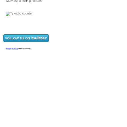
· Мисъли, с Петър Генчев