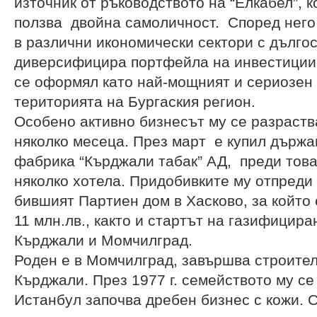
източник от ръководството на “Елкабел”, к
ползва двойна самоличност. Според него
в различни икономически сектори с дълго
диверсифицира портфейла на инвестиции у
се оформял като най-мощният и сериозен
територията на Бургаския регион.
Особено активно бизнесът му се разраств
няколко месеца. През март е купил държ
фабрика “Кърджали табак” АД, преди това
няколко хотела. Придобивките му отпреди
бившият Партиен дом в Хасково, за който
11 млн.лв., както и стартът на газифицир
Кърджали и Момчилград.
Роден е в Момчилград, завършва строител
Кърджали. През 1977 г. семейството му се
Истанбул започва дребен бизнес с кожи. 