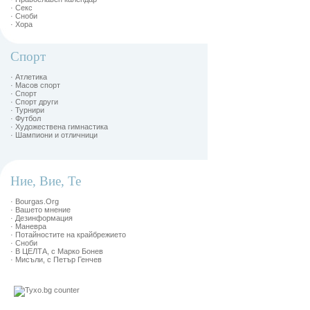
· Секс
· Сноби
· Хора
Спорт
· Атлетика
· Масов спорт
· Спорт
· Спорт други
· Турнири
· Футбол
· Художествена гимнастика
· Шампиони и отличници
Ние, Вие, Те
· Bourgas.Org
· Вашето мнение
· Дезинформация
· Маневра
· Потайностите на крайбрежието
· Сноби
· В ЦЕЛТА, с Марко Бонев
· Мисъли, с Петър Генчев