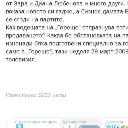
от Зара и Диана Любенова и много други.
показа новото си гадже, а бизнес дамата 
се сгоди на партито.
Как водещата на „Горещо” отпразнува пет
предаването? Каква бе обстановката на па
изненади бяха подготвени специално за г
само в „Горещо”, тази неделя 29 март 2009 
телевизия.
Прочетено: 5952 пъти
Сподели в социалните мрежи
Брой коментари
Добави линк
0