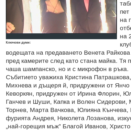
таб
пет
на 
отб
на 
Ключови думи:
клу
водещата на предаването Венета Райкова 
пред камерите след като стана майка. Тя 
чаша шампанско, но и с микрофон в ръка.
Събитието уважиха Кристина Патрашкова,
Михнева и дъщеря й, придружени от Янчо 
Кеворкян, придружен от Ирина Флорин, Ю
Ганчев и Шуши, Капка и Волен Сидерови,
Торнев, Марта Вачкова, Юлияна Кънчева,
фурията Андрея, Николета Лозанова, изку
„най-горещия мъж” Благой Иванов, Христо