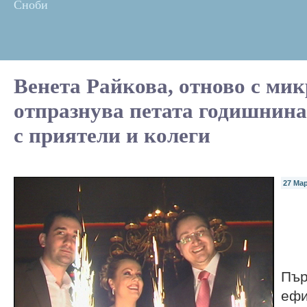
Сноби
Венета Райкова, отново с мик
отпразнува петата годишнина
с приятели и колеги
27 Мар
Пър
ефи