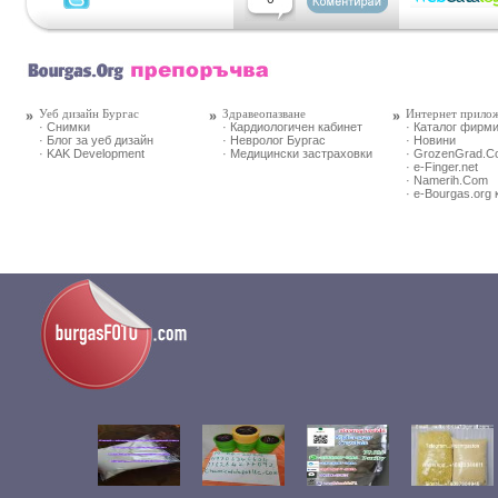
Уеб дизайн Бургас
Здравеопазване
Интернет прило
· Снимки
· Кардиологичен кабинет
· Каталог фирм
· Блог за уеб дизайн
· Невролог Бургас
· Новини
· KAK Development
· Медицински застраховки
· GrozenGrad.
· e-Finger.net
· Namerih.Com
· e-Bourgas.org