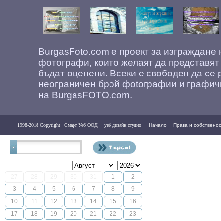
BurgasFoto.com е проект за изграждане
фотографи, които желаят да представят
бъдат оценени. Всеки е свободен да се 
неограничен брой фоtографии и графич
на BurgasFOTO.com.
1998-2018 Copyright
Смарт Уеб ООД
уеб дизайн студио
Начало
Права и собственос
Контакти
27
28
29
30
31
1
2
3
4
5
6
7
8
9
10
11
12
13
14
15
16
17
18
19
20
21
22
23