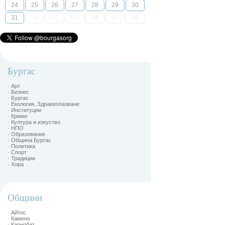
24
25
26
27
28
29
30
31
01
02
03
04
05
06
Бургас
· Арт
· Бизнес
· Бургас
· Екология, Здравеопазване
· Институции
· Крими
· Култура и изкуство
· НПО
· Образование
· Община Бургас
· Политика
· Спорт
· Традиции
· Хора
Общини
· Айтос
· Камено
· Карнобат