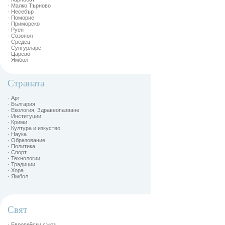
· Малко Търново
· Несебър
· Поморие
· Приморско
· Руен
· Созопол
· Средец
· Сунгурларе
· Царево
· Ямбол
Страната
· Арт
· България
· Екология, Здравеопазване
· Институции
· Крими
· Култура и изкуство
· Наука
· Образование
· Политика
· Спорт
· Технологии
· Традиции
· Хора
· Ямбол
Свят
· Европейски съюз