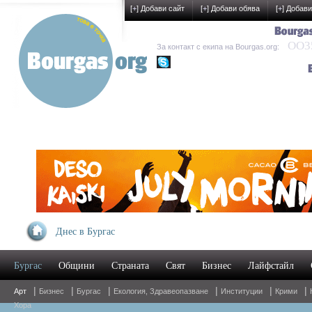
[
+
] Добави сайт
[
+
] Добави обява
[
+
] Добави
OO35
За контакт с екипа на Bourgas.org:
kak-development
Днес в Бургас
Бургас
Общини
Страната
Свят
Бизнес
Лайфстайл
|
|
|
|
|
|
Арт
Бизнес
Бургас
Екология, Здравеопазване
Институции
Крими
Хора