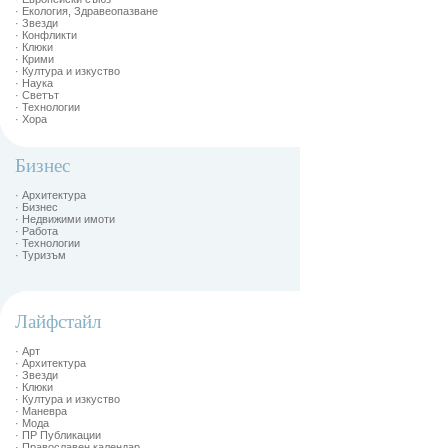
· Екология, Здравеопазване
· Звезди
· Конфликти
· Клюки
· Крими
· Култура и изкуство
· Наука
· Светът
· Технологии
· Хора
Бизнес
· Архитектура
· Бизнес
· Недвижими имоти
· Работа
· Технологии
· Туризъм
Лайфстайл
· Арт
· Архитектура
· Звезди
· Клюки
· Култура и изкуство
· Маневра
· Мода
· ПР Публикации
· Православен календар