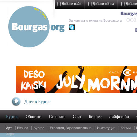
[
+
] Добави сайт
[
+
] Добави обява
[
+
] Добави
OO35
За контакт с екипа на Bourgas.org:
kak-development
Днес в Бургас
Бургас
Общини
Страната
Свят
Бизнес
Лайфстайл
|
|
|
|
|
|
Арт
Бизнес
Бургас
Екология, Здравеопазване
Институции
Крими
Хора