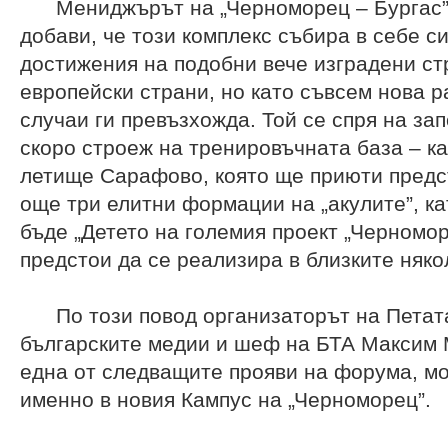
Мениджърът на „Черноморец – Бургас”
добави, че този комплекс събира в себе с
достижения на подобни вече изградени ст
европейски страни, но като съвсем нова р
случаи ги превъзхожда. Той се спря на з
скоро строеж на тренировъчната база – ка
летище Сарафово, която ще приюти предс
още три елитни формации на „акулите”, ка
бъде „Детето на големия проект „Черномор
предстои да се реализира в близките няко
По този повод организаторът на Петата
българските медии и шеф на БТА Максим 
една от следващите прояви на форума, мо
именно в новия Кампус на „Черноморец”.