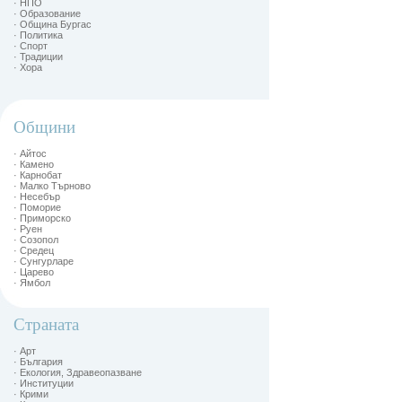
· НПО
· Образование
· Община Бургас
· Политика
· Спорт
· Традиции
· Хора
Общини
· Айтос
· Камено
· Карнобат
· Малко Търново
· Несебър
· Поморие
· Приморско
· Руен
· Созопол
· Средец
· Сунгурларе
· Царево
· Ямбол
Страната
· Арт
· България
· Екология, Здравеопазване
· Институции
· Крими