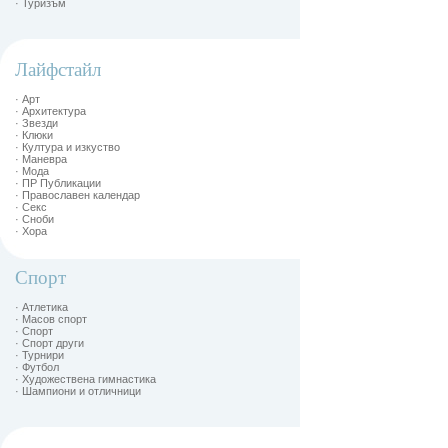
· Туризъм
Лайфстайл
· Арт
· Архитектура
· Звезди
· Клюки
· Култура и изкуство
· Маневра
· Мода
· ПР Публикации
· Православен календар
· Секс
· Сноби
· Хора
Спорт
· Атлетика
· Масов спорт
· Спорт
· Спорт други
· Турнири
· Футбол
· Художествена гимнастика
· Шампиони и отличници