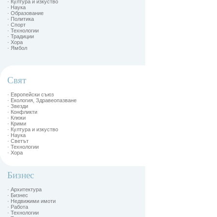
· Култура и изкуство
· Наука
· Образование
· Политика
· Спорт
· Технологии
· Традиции
· Хора
· Ямбол
Свят
· Европейски съюз
· Екология, Здравеопазване
· Звезди
· Конфликти
· Клюки
· Крими
· Култура и изкуство
· Наука
· Светът
· Технологии
· Хора
Бизнес
· Архитектура
· Бизнес
· Недвижими имоти
· Работа
· Технологии