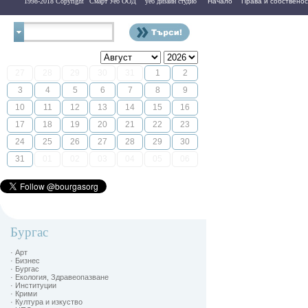
1998-2018 Copyright
Смарт Уеб ООД
уеб дизайн студио
Начало
Права и собственос
Контакти
27
28
29
30
31
1
2
3
4
5
6
7
8
9
10
11
12
13
14
15
16
17
18
19
20
21
22
23
24
25
26
27
28
29
30
31
01
02
03
04
05
06
Бургас
· Арт
· Бизнес
· Бургас
· Екология, Здравеопазване
· Институции
· Крими
· Култура и изкуство