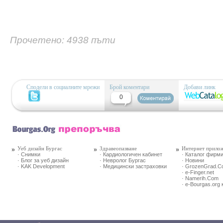
Прочетено: 4938 пъти
Сподели в социалните мрежи
Брой коментари
Добави линк
0
Уеб дизайн Бургас
Здравеопазване
Интернет прило
· Снимки
· Кардиологичен кабинет
· Каталог фирм
· Блог за уеб дизайн
· Невролог Бургас
· Новини
· KAK Development
· Медицински застраховки
· GrozenGrad.
· e-Finger.net
· Namerih.Com
· e-Bourgas.org