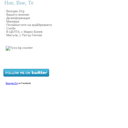
Ние, Вие, Те
· Bourgas.Org
· Вашето мнение
· Дезинформация
· Маневра
· Потайностите на крайбрежието
· Сноби
· В ЦЕЛТА, с Марко Бонев
· Мисъли, с Петър Генчев