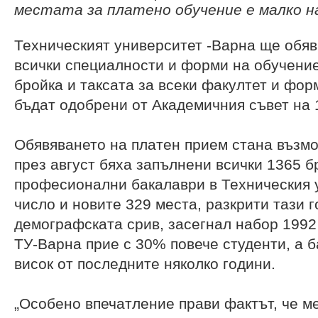
местата за платено обучение е малко на
Техническият университет -Варна ще обяв
всички специалности и форми на обучение
бройка и таксата за всеки факултет и фор
бъдат одобрени от Академичния съвет на 1
Обявяването на платен прием стана възм
през август бяха запълнени всички 1365 б
професионални бакалаври в Техническия у
число и новите 329 места, разкрити тази г
демографската срив, засегнал набор 1992 г
ТУ-Варна прие с 30% повече студенти, а б
висок от последните няколко години.
„Особено впечатление прави фактът, че м