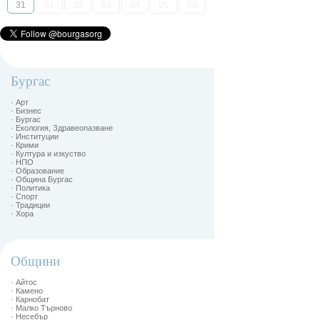
31
01
02
03
04
05
06
Бургас
· Арт
· Бизнес
· Бургас
· Екология, Здравеопазване
· Институции
· Крими
· Култура и изкуство
· НПО
· Образование
· Община Бургас
· Политика
· Спорт
· Традиции
· Хора
Общини
· Айтос
· Камено
· Карнобат
· Малко Търново
· Несебър