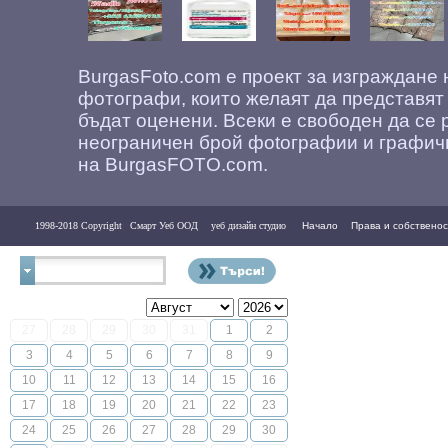
BurgasFoto.com е проект за изграждане
фотографи, които желаят да представят
бъдат оценени. Всеки е свободен да се 
неограничен брой фоtографии и графич
на BurgasFOTO.com.
1998-2018 Copyright
Смарт Уеб ООД
уеб дизайн студио
Начало
Права и собственос
Контакти
27
28
29
30
31
1
2
3
4
5
6
7
8
9
10
11
12
13
14
15
16
17
18
19
20
21
22
23
24
25
26
27
28
29
30