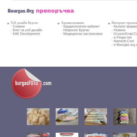
Уеб дизайн Бургас
Здравеопазване
Интернет прило
· Снимки
· Кардиологичен кабинет
· Каталог фирм
· Блог за уеб дизайн
· Невролог Бургас
· Новини
· KAK Development
· Медицински застраховки
· GrozenGrad.
· e-Finger.net
· Namerih.Com
· e-Bourgas.org