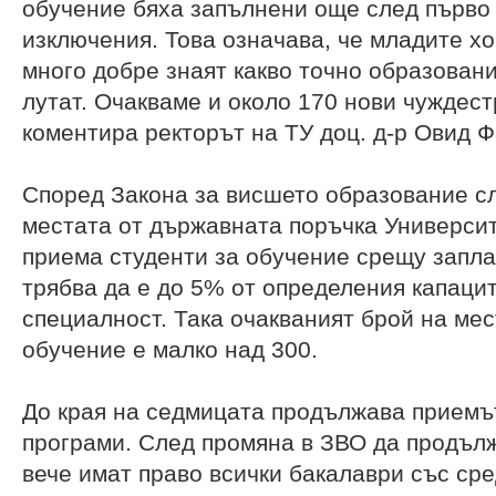
обучение бяха запълнени още след първо
изключения. Това означава, че младите хо
много добре знаят какво точно образовани
лутат. Очакваме и около 170 нови чуждест
коментира ректорът на ТУ доц. д-р Овид Ф
Според Закона за висшето образование с
местата от държавната поръчка Университ
приема студенти за обучение срещу запл
трябва да е до 5% от определения капаци
специалност. Така очакваният брой на мес
обучение е малко над 300.
До края на седмицата продължава приемъ
програми. След промяна в ЗВО да продъл
вече имат право всички бакалаври със сре