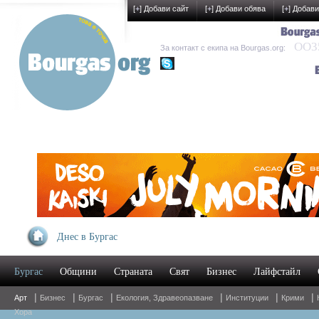
[
+
] Добави сайт
[
+
] Добави обява
[
+
] Добави
OO35
За контакт с екипа на Bourgas.org:
kak-development
Днес в Бургас
Бургас
Общини
Страната
Свят
Бизнес
Лайфстайл
|
|
|
|
|
|
Арт
Бизнес
Бургас
Екология, Здравеопазване
Институции
Крими
Хора