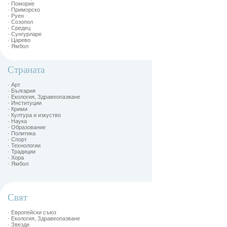
· Поморие
· Приморско
· Руен
· Созопол
· Средец
· Сунгурларе
· Царево
· Ямбол
Страната
· Арт
· България
· Екология, Здравеопазване
· Институции
· Крими
· Култура и изкуство
· Наука
· Образование
· Политика
· Спорт
· Технологии
· Традиции
· Хора
· Ямбол
Свят
· Европейски съюз
· Екология, Здравеопазване
· Звезди