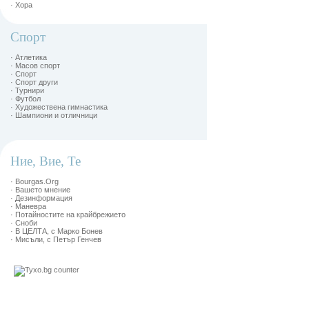
· Хора
Спорт
· Атлетика
· Масов спорт
· Спорт
· Спорт други
· Турнири
· Футбол
· Художествена гимнастика
· Шампиони и отличници
Ние, Вие, Те
· Bourgas.Org
· Вашето мнение
· Дезинформация
· Маневра
· Потайностите на крайбрежието
· Сноби
· В ЦЕЛТА, с Марко Бонев
· Мисъли, с Петър Генчев