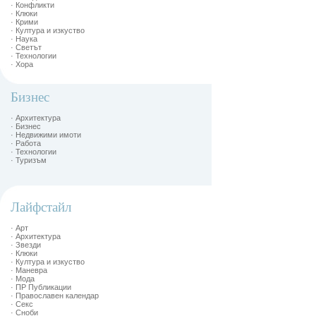
· Конфликти
· Клюки
· Крими
· Култура и изкуство
· Наука
· Светът
· Технологии
· Хора
Бизнес
· Архитектура
· Бизнес
· Недвижими имоти
· Работа
· Технологии
· Туризъм
Лайфстайл
· Арт
· Архитектура
· Звезди
· Клюки
· Култура и изкуство
· Маневра
· Мода
· ПР Публикации
· Православен календар
· Секс
· Сноби