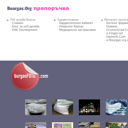
Уеб дизайн Бургас
Здравеопазване
Интернет прило
· Снимки
· Кардиологичен кабинет
· Каталог фирм
· Блог за уеб дизайн
· Невролог Бургас
· Новини
· KAK Development
· Медицински застраховки
· GrozenGrad.
· e-Finger.net
· Namerih.Com
· e-Bourgas.org