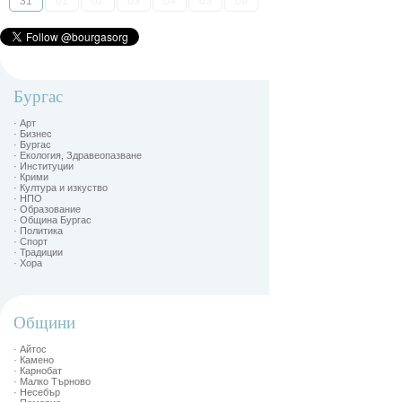
31
01
02
03
04
05
06
Бургас
· Арт
· Бизнес
· Бургас
· Екология, Здравеопазване
· Институции
· Крими
· Култура и изкуство
· НПО
· Образование
· Община Бургас
· Политика
· Спорт
· Традиции
· Хора
Общини
· Айтос
· Камено
· Карнобат
· Малко Търново
· Несебър