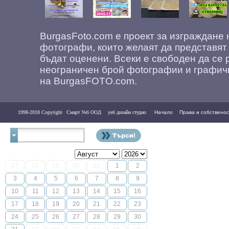
BurgasFoto.com е проект за изграждане
фотографи, които желаят да представят
бъдат оценени. Всеки е свободен да се 
неограничен брой фоtографии и графич
на BurgasFOTO.com.
1998-2018 Copyright
Смарт Уеб ООД
уеб дизайн студио
Начало
Права и собственос
Контакти
27
28
29
30
31
1
2
3
4
5
6
7
8
9
10
11
12
13
14
15
16
17
18
19
20
21
22
23
24
25
26
27
28
29
30