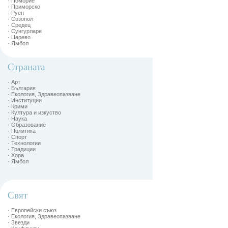
· Поморие
· Приморско
· Руен
· Созопол
· Средец
· Сунгурларе
· Царево
· Ямбол
Страната
· Арт
· България
· Екология, Здравеопазване
· Институции
· Крими
· Култура и изкуство
· Наука
· Образование
· Политика
· Спорт
· Технологии
· Традиции
· Хора
· Ямбол
Свят
· Европейски съюз
· Екология, Здравеопазване
· Звезди