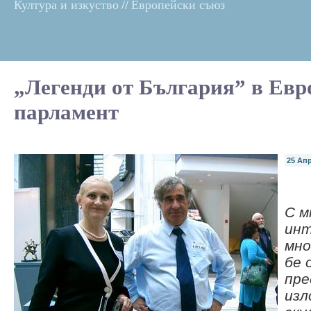
Култура и изкуство
//
Европейски съюз
„Легенди от България” в Ев
парламент
25 Ап
С м
инт
мно
бе 
пр
изл