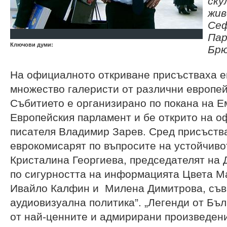
ску
жив
Сеф
Пар
Ключови думи:
Брю
На официалното откриване присъстваха ев
множество галеристи от различни европе
Събитието е организирано по покана на Е
Европейския парламент и бе открито на о
писателя Владимир Зарев. Сред присъств
еврокомисарят по въпросите на устойчиво
Кристалина Георгиева, председателят на
по сигурността на информацията Цвета М
Ивайло Калфин и Милена Димитрова, съве
аудиовизуална политика”. „Легенди от Бъл
от най-ценните и адмирирани произведен