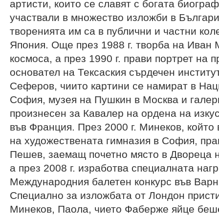
артисти, които се славят с богата биогра
участвали в множество изложби в Българи
творенията им са в публични и частни кол
Япония. Още през 1988 г. творба на Иван 
космоса, а през 1990 г. прави портрет на
основател на Тексаския сърдечен институт.
Сеферов, чиито картини се намират в Нац
София, музея на Пушкин в Москва и галери
произнесен за Кавалер на ордена на изку
във Франция. През 2000 г. Минеков, който
на художествената гимназия в София, пра
Пешев, заемащ почетно място в Двореца н
а през 2008 г. изработва специалната наг
Международния балетен конкурс във Варн
Специално за изложбата от Лондон прист
Минеков, Паола, чието Фаберже яйце беш