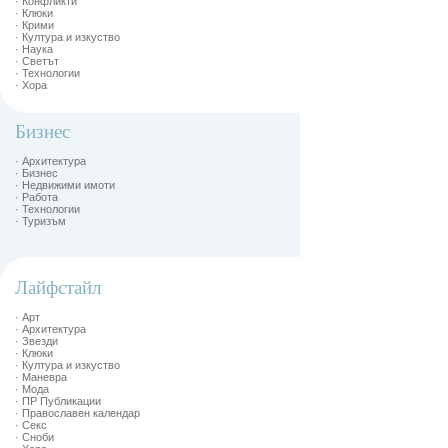
· Конфликти
· Клюки
· Крими
· Култура и изкуство
· Наука
· Светът
· Технологии
· Хора
Бизнес
· Архитектура
· Бизнес
· Недвижими имоти
· Работа
· Технологии
· Туризъм
Лайфстайл
· Арт
· Архитектура
· Звезди
· Клюки
· Култура и изкуство
· Маневра
· Мода
· ПР Публикации
· Православен календар
· Секс
· Сноби