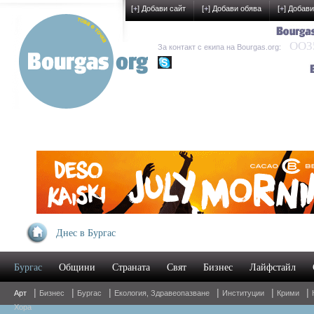
[
+
] Добави сайт
[
+
] Добави обява
[
+
] Добави
OO35
За контакт с екипа на Bourgas.org:
kak-development
Днес в Бургас
Бургас
Общини
Страната
Свят
Бизнес
Лайфстайл
|
|
|
|
|
|
Арт
Бизнес
Бургас
Екология, Здравеопазване
Институции
Крими
Хора