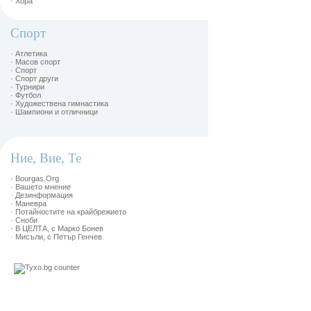
· Хора
Спорт
· Атлетика
· Масов спорт
· Спорт
· Спорт други
· Турнири
· Футбол
· Художествена гимнастика
· Шампиони и отличници
Ние, Вие, Те
· Bourgas.Org
· Вашето мнение
· Дезинформация
· Маневра
· Потайностите на крайбрежието
· Сноби
· В ЦЕЛТА, с Марко Бонев
· Мисъли, с Петър Генчев