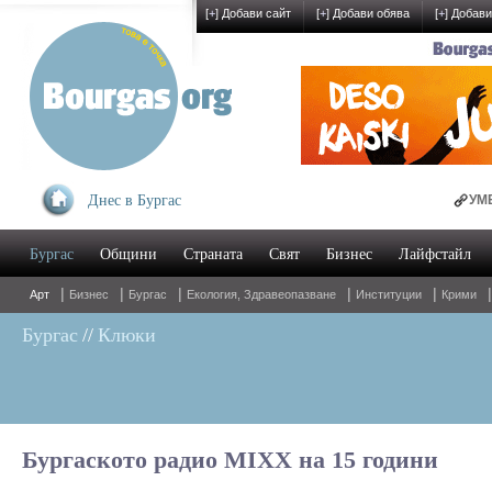
[
+
] Добави сайт
[
+
] Добави обява
[
+
] Добави
Днес в Бургас
УМБАЛ Бург
Бургас
Общини
Страната
Свят
Бизнес
Лайфстайл
Oнлайн мага
|
|
|
|
|
Арт
Бизнес
Бургас
Екология, Здравеопазване
Институции
Крими
Бургас
//
Клюки
Бургаското радио MIXX на 15 години