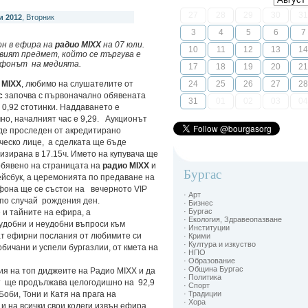
27
28
29
30
31
и 2012
, Вторник
3
4
5
6
7
он в ефира на
радио MIXX
на 07 юли.
10
11
12
13
14
вият предмет, който се търгува е
фонът на медията.
17
18
19
20
21
 MIXX
, любимо на слушателите от
24
25
26
27
28
с
започва с първоначално обявената
31
01
02
03
04
 0,92 стотинки. Наддаването е
но, началният час е 9,29. Аукционът
де проследен от акредитирано
ческо лице, а сделката ще бъде
зирана в 17.15ч. Името на купувача ще
обявено на страницата на
радио MIXX
и
Бургас
йсбук, а церемонията по предаване на
фона ще се състои на вечерното VIP
· Арт
 по случай рождения ден.
· Бизнес
· Бургас
и тайните на ефира, а
· Екология, Здравеопазване
 удобни и неудобни въпроси към
· Институции
ат ефирни послания от любимите си
· Крими
· Култура и изкуство
обичани и успели бургазлии, от кмета на
· НПО
· Образование
· Община Бургас
я на топ диджеите на Радио MIXX и да
· Политика
ът ще продължава целогодишно на 92,9
· Спорт
Боби, Тони и Катя на прага на
· Традиции
· Хора
 на всички свои колеги извън ефира,