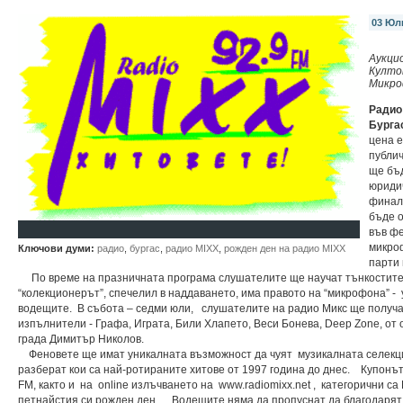
03 Юл
Аукци
Култо
Микро
Радио
Бурга
цена е
публич
ще бъ
юриди
финали
бъде 
във фе
микро
Ключови думи:
радио
,
бургас
,
радио MIXX
,
рожден ден на радио MIXX
парти
По време на празничната програма слушателите ще научат тънкостите 
“колекционерът”, спечелил в наддаването, има правото на “микрофона” -
водещите. В събота – седми юли, слушателите на радио Микс ще получ
изпълнители - Графа, Играта, Били Хлапето, Веси Бонева, Deep Zone, от 
града Димитър Николов.
Феновете ще имат уникалната възможност да чуят музикалната селекци
разберат кои са най-ротираните хитове от 1997 година до днес. Купон
FM, както и на online излъчването на www.radiomixx.net , категорични са 
петнайстия си рожден ден. Водещите няма да пропуснат да благодарят и