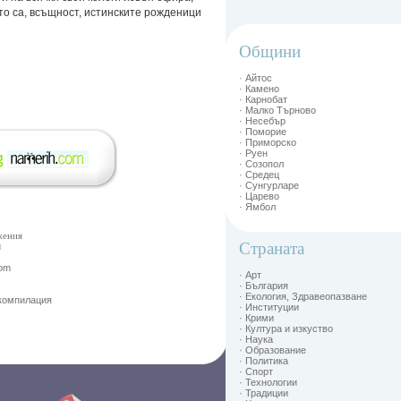
ито са, всъщност, истинските рожденици
Общини
· Айтос
· Камено
· Карнобат
· Малко Търново
· Несебър
· Поморие
· Приморско
· Руен
· Созопол
· Средец
· Сунгурларе
· Царево
· Ямбол
жения
Страната
и
Com
· Арт
· България
· Екология, Здравеопазване
 компилация
· Институции
· Крими
· Култура и изкуство
· Наука
· Образование
· Политика
· Спорт
· Технологии
· Традиции