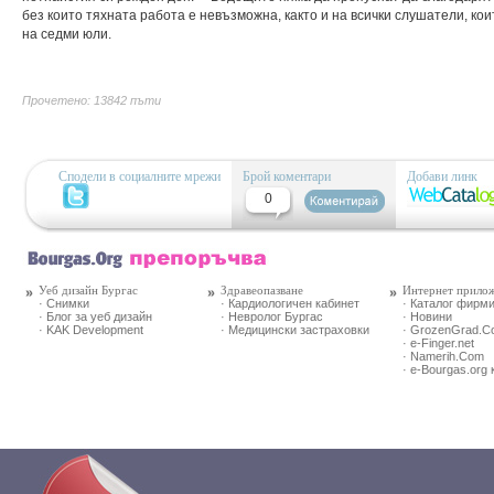
без които тяхната работа е невъзможна, както и на всички слушатели, ко
на седми юли.
Прочетено: 13842 пъти
Сподели в социалните мрежи
Брой коментари
Добави линк
0
Уеб дизайн Бургас
Здравеопазване
Интернет прило
· Снимки
· Кардиологичен кабинет
· Каталог фирм
· Блог за уеб дизайн
· Невролог Бургас
· Новини
· KAK Development
· Медицински застраховки
· GrozenGrad.
· e-Finger.net
· Namerih.Com
· e-Bourgas.org