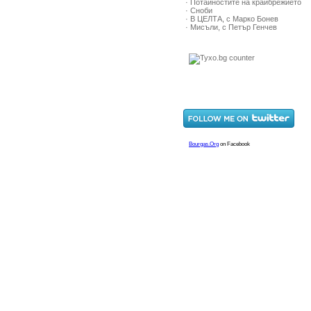
· Потайностите на крайбрежието
· Сноби
· В ЦЕЛТА, с Марко Бонев
· Мисъли, с Петър Генчев