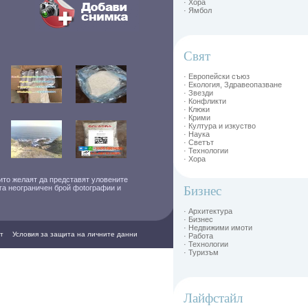
· Хора
· Ямбол
Свят
· Европейски съюз
· Екология, Здравеопазване
· Звезди
· Конфликти
· Клюки
· Крими
· Култура и изкуство
· Наука
· Светът
· Технологии
· Хора
ито желаят да представят уловените
ага неограничен брой фоtографии и
Бизнес
· Архитектура
· Бизнес
· Недвижими имоти
т
Условия за защита на личните данни
· Работа
· Технологии
· Туризъм
Лайфстайл