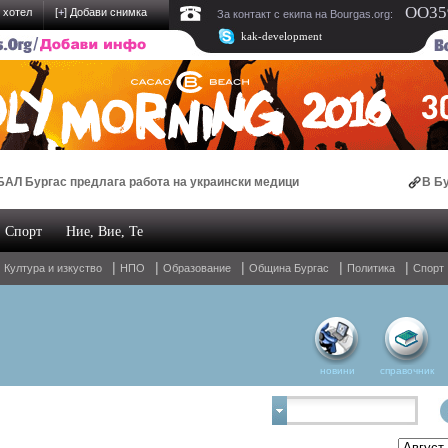
OO359
 хотел
[
+
] Добави снимка
За контакт с екипа на Bourgas.org:
kak-development
ас предлага работа на украински медици
В Бургас ще 
Спорт
Ние, Вие, Те
зин за спални комплекти и домашен текстил
|
|
|
|
|
|
Култура и изкуство
НПО
Образование
Община Бургас
Политика
Спорт
новини
справочник