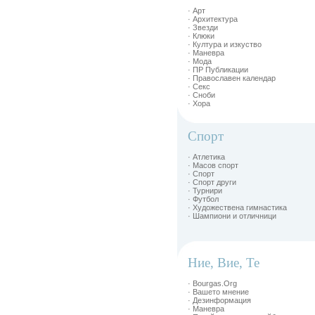
· Арт
· Архитектура
· Звезди
· Клюки
· Култура и изкуство
· Маневра
· Мода
· ПР Публикации
· Православен календар
· Секс
· Сноби
· Хора
Спорт
· Атлетика
· Масов спорт
· Спорт
· Спорт други
· Турнири
· Футбол
· Художествена гимнастика
· Шампиони и отличници
Ние, Вие, Те
· Bourgas.Org
· Вашето мнение
· Дезинформация
· Маневра