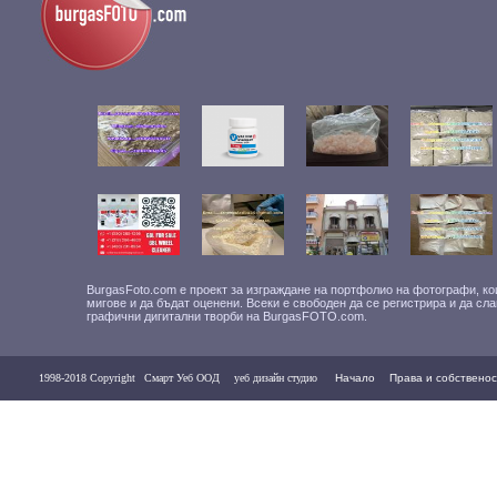
BurgasFoto.com е проект за изграждане на портфолио на фотографи, ко
мигове и да бъдат оценени. Всеки е свободен да се регистрира и да сл
графични дигитални творби на BurgasFOTO.com.
1998-2018 Copyright
Смарт Уеб ООД
уеб дизайн студио
Начало
Права и собственос
Контакти