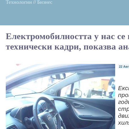
Технологии
//
Бизнес
Електромобилността у нас се 
технически кадри, показва ан
22 Авг
Ек
про
год
стр
дви
хил