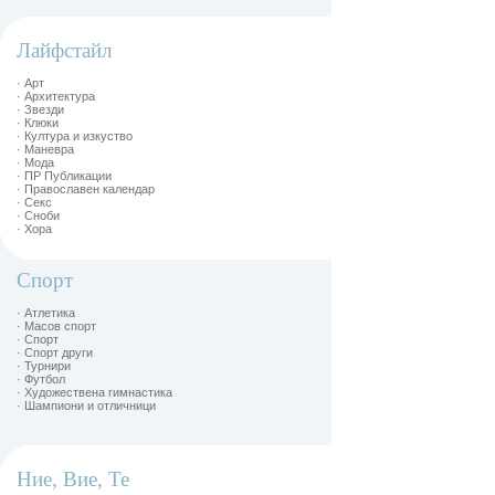
Лайфстайл
· Арт
· Архитектура
· Звезди
· Клюки
· Култура и изкуство
· Маневра
· Мода
· ПР Публикации
· Православен календар
· Секс
· Сноби
· Хора
Спорт
· Атлетика
· Масов спорт
· Спорт
· Спорт други
· Турнири
· Футбол
· Художествена гимнастика
· Шампиони и отличници
Ние, Вие, Те