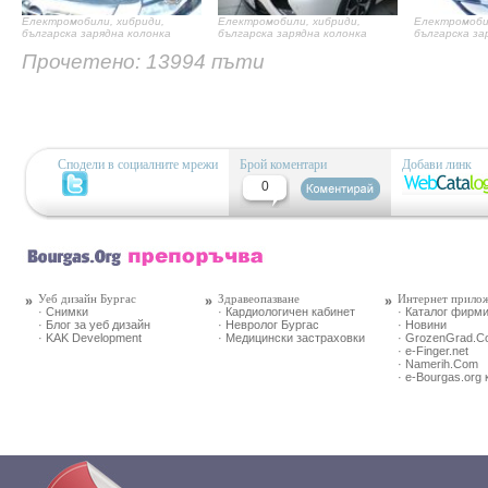
Електромобили, хибриди,
Електромобили, хибриди,
Електромоби
българска зарядна колонка
българска зарядна колонка
българска за
Прочетено: 13994 пъти
Сподели в социалните мрежи
Брой коментари
Добави линк
0
Уеб дизайн Бургас
Здравеопазване
Интернет прило
· Снимки
· Кардиологичен кабинет
· Каталог фирм
· Блог за уеб дизайн
· Невролог Бургас
· Новини
· KAK Development
· Медицински застраховки
· GrozenGrad.
· e-Finger.net
· Namerih.Com
· e-Bourgas.org