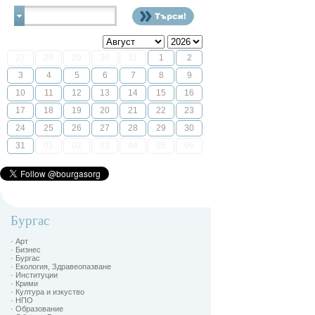
Контакти
27
28
29
30
31
1
2
3
4
5
6
7
8
9
10
11
12
13
14
15
16
17
18
19
20
21
22
23
24
25
26
27
28
29
30
31
01
02
03
04
05
06
Бургас
· Арт
· Бизнес
· Бургас
· Екология, Здравеопазване
· Институции
· Крими
· Култура и изкуство
· НПО
· Образование