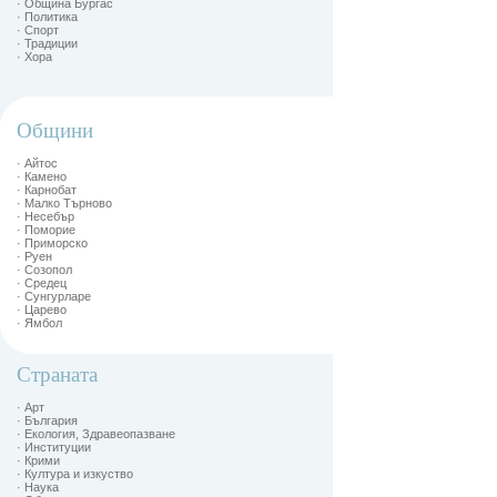
· Община Бургас
· Политика
· Спорт
· Традиции
· Хора
Общини
· Айтос
· Камено
· Карнобат
· Малко Търново
· Несебър
· Поморие
· Приморско
· Руен
· Созопол
· Средец
· Сунгурларе
· Царево
· Ямбол
Страната
· Арт
· България
· Екология, Здравеопазване
· Институции
· Крими
· Култура и изкуство
· Наука