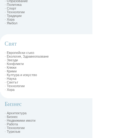
· Образование
· Политика
· Спорт
· Технологии
· Традиции
· Хора
· Ямбол
Свят
· Европейски съюз
· Екология, Здравеопазване
· Звезди
· Конфликти
· Клюки
· Крими
· Култура и изкуство
· Наука
· Светът
· Технологии
· Хора
Бизнес
· Архитектура
· Бизнес
· Недвижими имоти
· Работа
· Технологии
· Туризъм