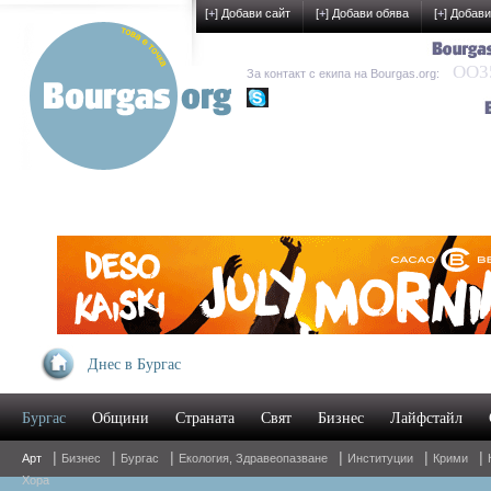
[
+
] Добави сайт
[
+
] Добави обява
[
+
] Добави
OO35
За контакт с екипа на Bourgas.org:
kak-development
Днес в Бургас
Бургас
Общини
Страната
Свят
Бизнес
Лайфстайл
|
|
|
|
|
|
Арт
Бизнес
Бургас
Екология, Здравеопазване
Институции
Крими
Хора