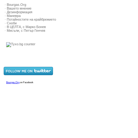
· Bourgas.Org
· Вашето мнение
· Дезинформация
· Маневра
· Потайностите на крайбрежието
· Сноби
· В ЦЕЛТА, с Марко Бонев
· Мисъли, с Петър Генчев