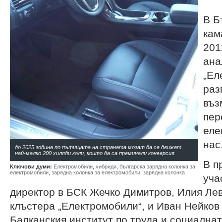
В Б
кам
201
ана
„Ел
раз
въз
пер
еле
нас
до 2025 година по пътищата на страната могат да се движат
най-малко 200 хиляди коли, които да са преминали конверсия
В п
Ключови думи:
Електромобили
,
хибриди
,
българска зарядна колонка за
електромобили
,
зарядна колонка за електромобили
,
зарядна колонка
уча
директор в БСК Жечко Димитров, Илия Лев
клъстера „Електромобили“, и Иван Нейков
Балканския институт по труда и социалнат