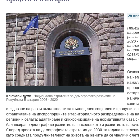
29 Авг
Приех
нацио
разви
2020 -
на дъ
непра
орган
страт
Основн
на нег
намал
преод
остар
Ключови думи:
Национална стратегия за демографско развитие на
на кач
Република България 2006 - 2020
капита
създаване на равни възможности за пълноценен социален и продуктивен 
ограничаване на диспропорциите в териториалното разпределение на на
региони и селата; адаптиране и синхронизиране на нормативната база с
балансирано демографско развитие на населението и развитието на каче
Според проекта на демографската стратегия до 2030-та година населени
като средната продължителност на живота на жените да се увеличи с чети