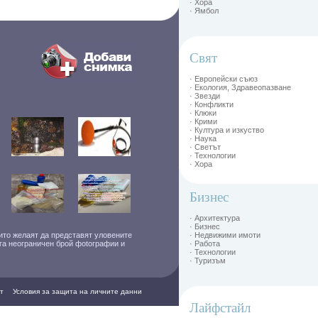
· Хора
· Ямбол
Свят
· Европейски съюз
· Екология, Здравеопазване
· Звезди
· Конфликти
· Клюки
· Крими
· Култура и изкуство
· Наука
· Светът
· Технологии
· Хора
Бизнес
· Архитектура
· Бизнес
ито желаят да представят уловените
· Недвижими имоти
ага неограничен брой фоtографии и
· Работа
· Технологии
· Туризъм
т
Условия за защита на личните данни
Лайфстайл