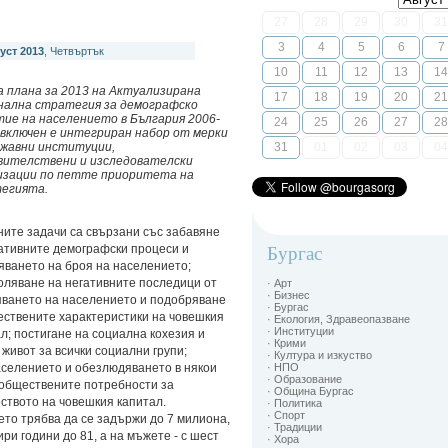
27
28
29
30
31
3
4
5
6
7
уст 2013
, Четвъртък
10
11
12
13
14
а плана за 2013 на Актуализирана
17
18
19
20
21
нална стратегия за демографско
тие на населението в България 2006-
24
25
26
27
28
 включен е интегриран набор от мерки
ржавни институции,
31
01
02
03
04
вителствени и изследователски
изации по петте приоритета на
егията.
ите задачи са свързани със забавяне
ативните демографски процеси и
Бургас
яването на броя на населението;
оляване на негативните последици от
· Арт
· Бизнес
яването на населението и подобряване
· Бургас
ествените характеристики на човешкия
· Екология, Здравеопазване
· Институции
л; постигане на социална кохезия и
· Крими
живот за всички социални групи;
· Култура и изкуство
селението и обезлюдяването в някои
· НПО
· Образование
 обществените потребности за
· Община Бургас
ството на човешкия капитал.
· Политика
· Спорт
ето трябва да се задържи до 7 милиона,
· Традиции
ри години до 81, а на мъжете - с шест
· Хора