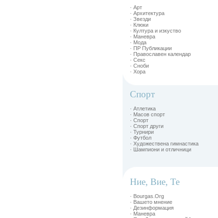
· Арт
· Архитектура
· Звезди
· Клюки
· Култура и изкуство
· Маневра
· Мода
· ПР Публикации
· Православен календар
· Секс
· Сноби
· Хора
Спорт
· Атлетика
· Масов спорт
· Спорт
· Спорт други
· Турнири
· Футбол
· Художествена гимнастика
· Шампиони и отличници
Ние, Вие, Те
· Bourgas.Org
· Вашето мнение
· Дезинформация
· Маневра