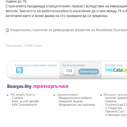
години до 76.
Стратегията предвижда отрицателният прираст вследствие на емиграцият
жители. Заетостта на работоспособното население да стане между 76 и 
категории както и всеки двама на сто граждани да са чужденци.
Национална стратегия за демографско развитие на Република Българи
Прочетено: 27416 пъти
Сподели в социалните мрежи
Брой коментари
Добави линк
723
Уеб дизайн Бургас
Здравеопазване
Интернет прило
· Снимки
· Кардиологичен кабинет
· Каталог фирм
· Блог за уеб дизайн
· Невролог Бургас
· Новини
· KAK Development
· Медицински застраховки
· GrozenGrad.
· e-Finger.net
· Namerih.Com
· e-Bourgas.org