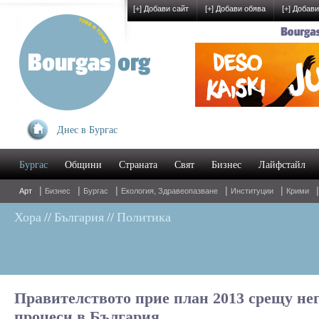
[
+
] Добави сайт
[
+
] Добави обява
[
+
] Добави
Днес в Бургас
Бургас
Общини
Страната
Свят
Бизнес
Лайфстайл
|
|
|
|
|
Арт
Бизнес
Бургас
Екология, Здравеопазване
Институции
Крими
Хора
//
България
//
Политика
Правителството прие план 2013 срещу не
процеси в България