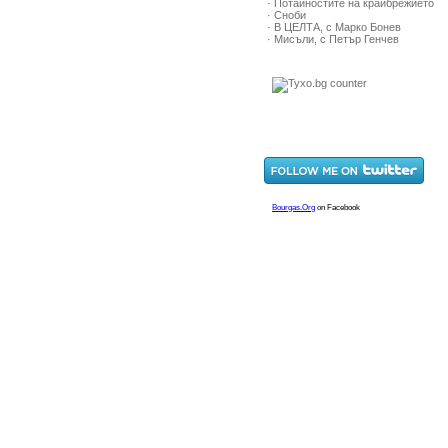
· Потайностите на крайбрежието
· Сноби
· В ЦЕЛТА, с Марко Бонев
· Мисъли, с Петър Генчев