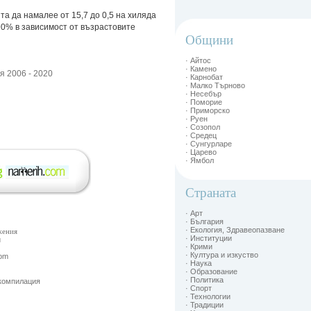
а да намалее от 15,7 до 0,5 на хиляда
90% в зависимост от възрастовите
Общини
· Айтос
· Камено
я 2006 - 2020
· Карнобат
· Малко Търново
· Несебър
· Поморие
· Приморско
· Руен
· Созопол
· Средец
· Сунгурларе
· Царево
· Ямбол
Страната
· Арт
· България
· Екология, Здравеопазване
жения
· Институции
и
· Крими
· Култура и изкуство
Com
· Наука
· Образование
· Политика
 компилация
· Спорт
· Технологии
· Традиции