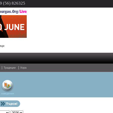
 (56) 826325
В Бургас ще има молебен за мир на 3 март
|
|
Традиции
Хора
заведения