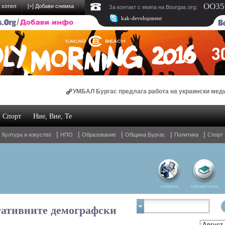
OO359
 хотел
[
+
] Добави снимка
За контакт с екипа на Bourgas.org:
kak-development
УМБАЛ Бургас предлага работа на украински медици
Спорт
Ние, Вие, Те
Oнлайн магазин за спални комплекти и домашен текстил
|
|
|
|
|
|
Култура и изкуство
НПО
Образование
Община Бургас
Политика
Спорт
новини
справочник
гативните демографски