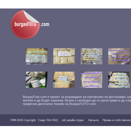
BurgasFoto.com е проект за изграждане на портфолио на фотографи, ко
мигове и да бъдат оценени. Всеки е свободен да се регистрира и да сл
графични дигитални творби на BurgasFOTO.com.
1998-2018 Copyright
Смарт Уеб ООД
уеб дизайн студио
Начало
Права и собственос