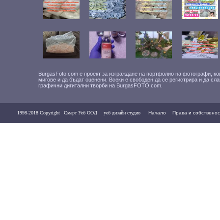
BurgasFoto.com е проект за изграждане на портфолио на фотографи, ко
мигове и да бъдат оценени. Всеки е свободен да се регистрира и да сл
графични дигитални творби на BurgasFOTO.com.
1998-2018 Copyright
Смарт Уеб ООД
уеб дизайн студио
Начало
Права и собственос
Контакти