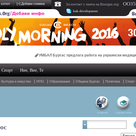
OO359
 хотел
[
+
] Добави снимка
За контакт с екипа на Bourgas.org:
kak-development
УМБАЛ Бургас предлага работа на украински медици
Спорт
Ние, Вие, Те
Oнлайн магазин за спални комплекти и домашен текстил
|
|
|
|
|
|
Култура и изкуство
НПО
Образование
Община Бургас
Политика
Спорт
новини
справочник
юс