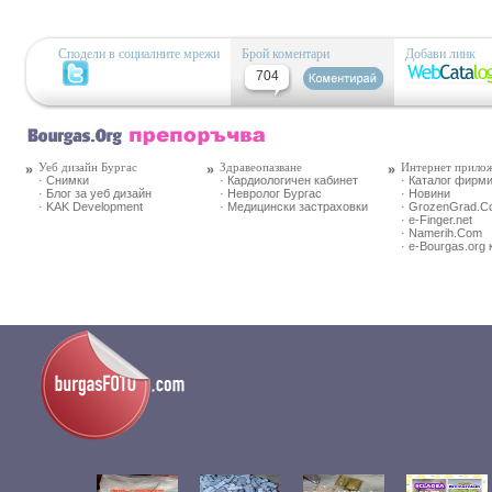
Сподели в социалните мрежи
Брой коментари
Добави линк
704
Уеб дизайн Бургас
Здравеопазване
Интернет прило
· Снимки
· Кардиологичен кабинет
· Каталог фирм
· Блог за уеб дизайн
· Невролог Бургас
· Новини
· KAK Development
· Медицински застраховки
· GrozenGrad.
· e-Finger.net
· Namerih.Com
· e-Bourgas.org