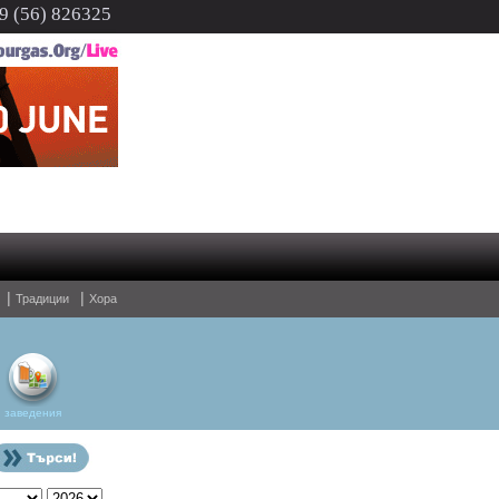
 (56) 826325
В Бургас ще има молебен за мир на 3 март
|
|
Традиции
Хора
заведения