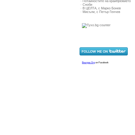
· Потайностите на крайбрежието
· Сноби
· В ЦЕЛТА, с Марко Бонев
· Мисъли, с Петър Генчев