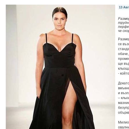
13 Авг
Размер
трудн
перфе
че ск
Размер
се въ
станда
обаче,
промен
ще вър
кльоща
- който
Докато
вмъкне
и въз
– кльо
мазнин
безупр
объркв
Милион
овалн