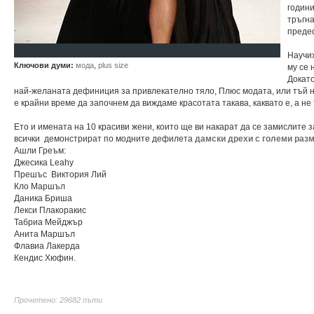
годин
тръгна
преде
Научих
Ключови думи:
мода
,
plus size
му се 
Докато
най-желаната дефиниция за привлекателно тяло, Плюс модата, или тъй
е крайни време да започнем да виждаме красотата такава, каквато е, а не 
Ето и имената на 10 красиви жени, които ще ви накарат да се замислите з
всички демонстрират по модните дефилета
дамски дрехи с големи раз
Ашли Греъм:
Джесика Leahy
Прешъс Виктория Лий
Кло Маршъл
Даника Бриша
Лекси Плакоракис
Табриа Мейджър
Анита Маршъл
Флавиа Лакерда
Кендис Хюфин.
Прочетено: 29682 пъти