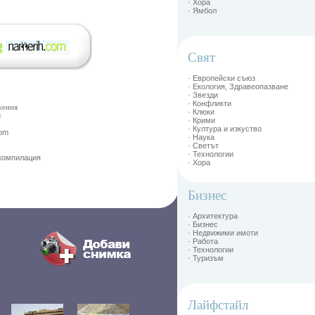
· Хора
· Ямбол
Свят
· Европейски съюз
· Екология, Здравеопазване
· Звезди
· Конфликти
жения
· Клюки
и
· Крими
· Култура и изкуство
Com
· Наука
· Светът
· Технологии
 компилация
· Хора
Бизнес
· Архитектура
· Бизнес
· Недвижими имоти
· Работа
· Технологии
· Туризъм
Лайфстайл