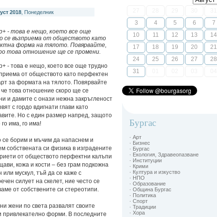
27
28
29
30
31
уст 2018
, Понеделник
3
4
5
6
7
+ - това е нещо, което все още
10
11
12
13
14
о се възприемa от обществото като
ктна форма на тялото. Повярвайте,
17
18
19
20
21
оро това отношение ще се промени.
24
25
26
27
28
+ - това е нещо, което все още трудно
31
01
02
03
04
зприема от обществото като перфектен
рт за формата на тялото. Повярвайте
 че това отношение скоро ще се
и и дамите с онази нежна закръгленост
вят с гордо вдигнати глави като
вите. Но с един размер напред, защото
Бургас
 го има, го има!
· Арт
 се борим и мъчим да напаснем и
· Бизнес
м собствената си физика в изградените
· Бургас
· Екология, Здравеопазване
приети от обществото перфектни калъпи
· Институции
щави, кожа и кости – без грам подкожна
· Крими
· Култура и изкуство
 или мускул, тъй да се каже с
· НПО
ечен силует на скелет, ние често се
· Образование
аме от собствените си стереотипи.
· Община Бургас
· Политика
· Спорт
и жени по света развалят своите
· Традиции
· Хора
и привлекателно форми. В последните