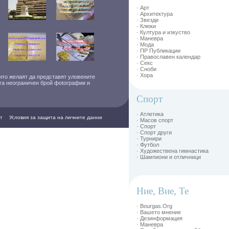
· Арт
· Архитектура
· Звезди
· Клюки
· Култура и изкуство
· Маневра
· Мода
· ПР Публикации
· Православен календар
· Секс
· Сноби
· Хора
ито желаят да представят уловените
ага неограничен брой фоtографии и
Спорт
· Атлетика
т
Условия за защита на личните данни
· Масов спорт
· Спорт
· Спорт други
· Турнири
· Футбол
· Художествена гимнастика
· Шампиони и отличници
Ние, Вие, Те
· Bourgas.Org
· Вашето мнение
· Дезинформация
· Маневра