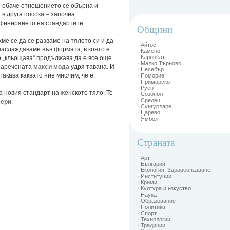
и обаче отношението се обърна и
 в друга посока – започна
финирането на стандартите.
Общини
ме се да се разваме на тялото си и да
· Айтос
наслаждаваме във формата, в която е.
· Камено
· Карнобат
 „кльощава“ продължава да е все още
· Малко Търново
 наречената
макси мода
удря тавана. И
· Несебър
такава каквато ние мислим, че е.
· Поморие
· Приморско
· Руен
а новия стандарт на женското тяло. Те
· Созопол
· Средец
мери
.
· Сунгурларе
· Царево
· Ямбол
Страната
· Арт
· България
· Екология, Здравеопазване
· Институции
· Крими
· Култура и изкуство
· Наука
· Образование
· Политика
· Спорт
· Технологии
· Традиции