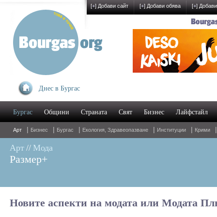
[
+
] Добави сайт
[
+
] Добави обява
[
+
] Добави
Днес в Бургас
Бургас
Общини
Страната
Свят
Бизнес
Лайфстайл
|
|
|
|
|
Арт
Бизнес
Бургас
Екология, Здравеопазване
Институции
Крими
Арт
//
Мода
Размер+
Новите аспекти на модата или Модата Пл