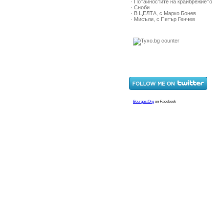
· Потайностите на крайбрежието
· Сноби
· В ЦЕЛТА, с Марко Бонев
· Мисъли, с Петър Генчев