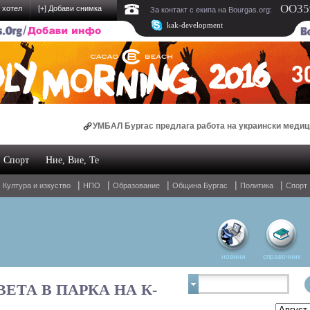
OO359
 хотел
[
+
] Добави снимка
За контакт с екипа на Bourgas.org:
kak-development
УМБАЛ Бургас предлага работа на украински медици
Спорт
Ние, Вие, Те
Oнлайн магазин за спални комплекти и домашен текстил
|
|
|
|
|
|
Култура и изкуство
НПО
Образование
Община Бургас
Политика
Спорт
новини
справочник
ЕТА В ПАРКА НА К-