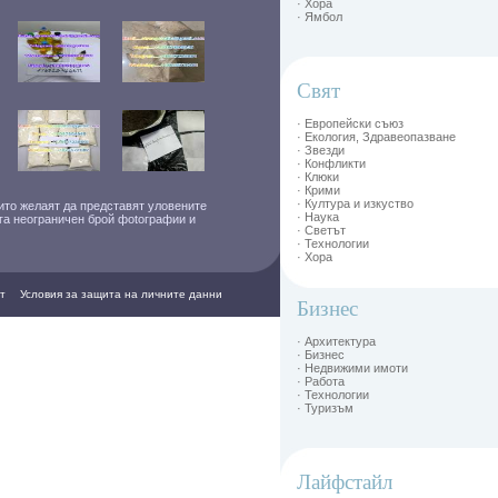
· Хора
· Ямбол
Свят
· Европейски съюз
· Екология, Здравеопазване
· Звезди
· Конфликти
· Клюки
· Крими
· Култура и изкуство
ито желаят да представят уловените
· Наука
ага неограничен брой фоtографии и
· Светът
· Технологии
· Хора
т
Условия за защита на личните данни
Бизнес
· Архитектура
· Бизнес
· Недвижими имоти
· Работа
· Технологии
· Туризъм
Лайфстайл