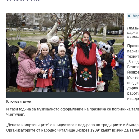
01 Мар
Празн
парка
техни
Празни
парка 
технит
„Звезд
Бенков
Йовков
Монтес
поздра
дърво 
работ
и наде
Ключови думи:
И тази година за музикалното оформление на празника се погрижиха тал
Чинтулов”.
„Децата и мартениците” е инициатива в подкрепа на традициите и българс
Организаторите от народно читалище „Изгрев 1909” канят всички да запе