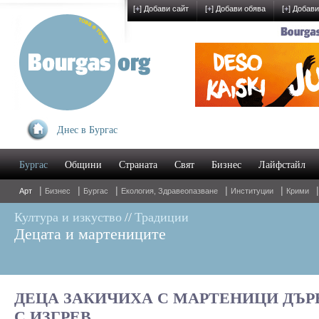
[
+
] Добави сайт
[
+
] Добави обява
[
+
] Добави
Днес в Бургас
Бургас
Общини
Страната
Свят
Бизнес
Лайфстайл
|
|
|
|
|
Арт
Бизнес
Бургас
Екология, Здравеопазване
Институции
Крими
Култура и изкуство
//
Традиции
Децата и мартениците
ДЕЦА ЗАКИЧИХА С МАРТЕНИЦИ ДЪРВ
С ИЗГРЕВ