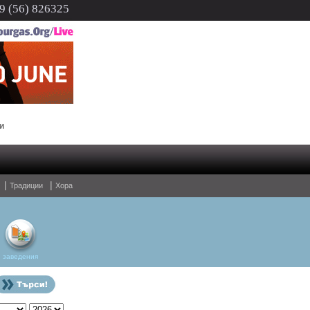
 (56) 826325
В Бургас ще има молебен за мир на 3 март
|
|
Традиции
Хора
заведения