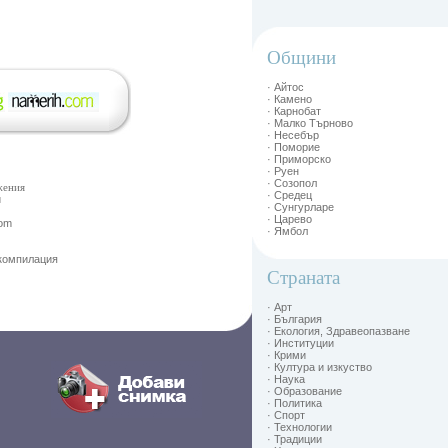
Общини
· Айтос
· Камено
· Карнобат
· Малко Търново
· Несебър
· Поморие
· Приморско
· Руен
· Созопол
жения
· Средец
и
· Сунгурларе
· Царево
Com
· Ямбол
 компилация
Страната
· Арт
· България
· Екология, Здравеопазване
· Институции
· Крими
· Култура и изкуство
· Наука
· Образование
· Политика
· Спорт
· Технологии
· Традиции