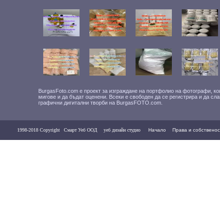
BurgasFoto.com е проект за изграждане на портфолио на фотографи, ко
мигове и да бъдат оценени. Всеки е свободен да се регистрира и да сл
графични дигитални творби на BurgasFOTO.com.
1998-2018 Copyright
Смарт Уеб ООД
уеб дизайн студио
Начало
Права и собственос
Контакти