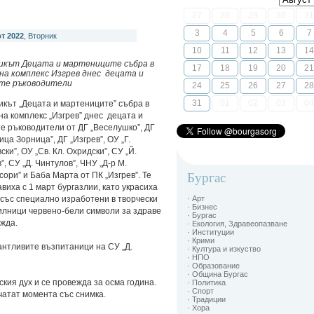
27
28
29
30
31
3
4
5
6
7
т 2022
, Вторник
10
11
12
13
14
икът Децата и мартениците събра в
17
18
19
20
21
 на комплекс Изгрев днес децата и
те ръководители
24
25
26
27
28
31
01
02
03
04
кът „Децата и мартениците” събра в
на комплекс „Изгрев” днес децата и
е ръководители от ДГ „Веселушко”, ДГ
ица Зорница”, ДГ „Изгрев”, ОУ „Г.
ски”, ОУ „Св. Кл. Охридски”, СУ „Й.
”, СУ „Д. Чинтулов”, ЧНУ „Д-р М.
ори” и Баба Марта от ПК „Изгрев”. Те
Бургас
виха с 1 март бургазлии, като украсиха
със специално изработени в творчески
· Арт
· Бизнес
илници червено-бели символи за здраве
· Бургас
жда.
· Екология, Здравеопазване
· Институции
· Крими
антливите възпитаници на СУ „Д.
· Култура и изкуство
· НПО
· Образование
· Община Бургас
кия дух и се провежда за осма година.
· Политика
· Спорт
чатат момента със снимка.
· Традиции
· Хора