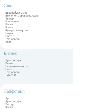
Свят
· Европейски съюз
· Екология, Здравеопазване
· Звезди
· Конфликти
· Клюки
· Крими
· Култура и изкуство
· Наука
· Светът
· Технологии
· Хора
Бизнес
· Архитектура
· Бизнес
· Недвижими имоти
· Работа
· Технологии
· Туризъм
Лайфстайл
· Арт
· Архитектура
· Звезди
· Клюки