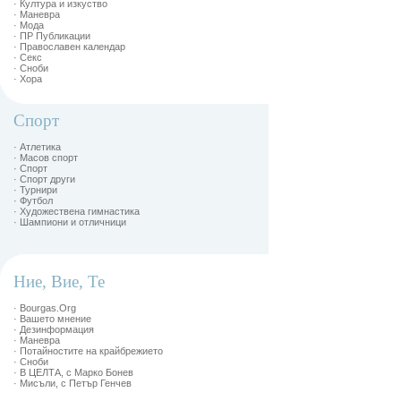
· Култура и изкуство
· Маневра
· Мода
· ПР Публикации
· Православен календар
· Секс
· Сноби
· Хора
Спорт
· Атлетика
· Масов спорт
· Спорт
· Спорт други
· Турнири
· Футбол
· Художествена гимнастика
· Шампиони и отличници
Ние, Вие, Те
· Bourgas.Org
· Вашето мнение
· Дезинформация
· Маневра
· Потайностите на крайбрежието
· Сноби
· В ЦЕЛТА, с Марко Бонев
· Мисъли, с Петър Генчев