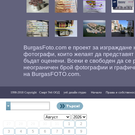
BurgasFoto.com е проект за изграждане
фотографи, които желаят да представят
бъдат оценени. Всеки е свободен да се 
неограничен брой фоtографии и графич
на BurgasFOTO.com.
1998-2018 Copyright
Смарт Уеб ООД
уеб дизайн студио
Начало
Права и собственос
Контакти
27
28
29
30
31
1
2
3
4
5
6
7
8
9