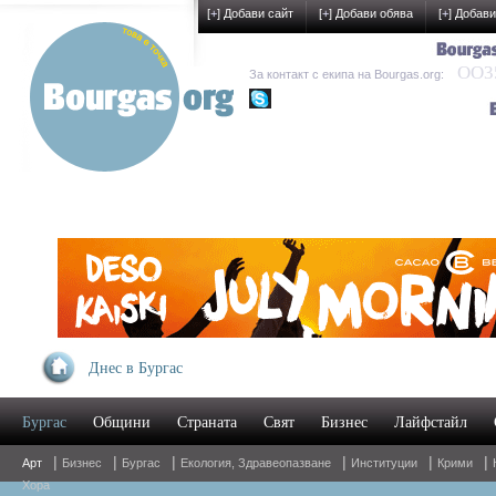
[
+
] Добави сайт
[
+
] Добави обява
[
+
] Добави
OO35
За контакт с екипа на Bourgas.org:
kak-development
Днес в Бургас
Бургас
Общини
Страната
Свят
Бизнес
Лайфстайл
|
|
|
|
|
|
Арт
Бизнес
Бургас
Екология, Здравеопазване
Институции
Крими
Хора