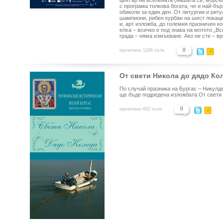
център на вселената (нашата си, морск
с програма толкова богата, че и най-бър
обиколи за един ден. От литургии и риту
шампиони, рибен курбан на шест локации,
и, арт изложба, до големия празничен к
елха – всичко е под знака на мотото „Вс
града – няма измъкване. Ако не сте – вр
0
прочетено 1206 пъти
От свети Никола до дядо Ко
По случай празника на Бургас – Никулд
ще бъде подредена изложбата От свети 
0
прочетено 852 пъти