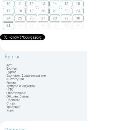
10
11
12
13
14
15
16
17
18
19
20
21
22
23
24
25
26
27
28
29
30
31
01
02
03
04
05
06
Бургас
· Арт
· Бизнес
· Бургас
· Екология, Здравеопазване
· Институции
· Крими
· Култура и изкуство
· НПО
· Образование
· Община Бургас
· Политика
· Спорт
· Традиции
· Хора
Общини