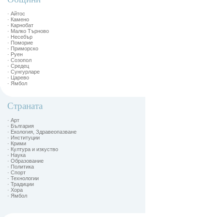
· Айтос
· Камено
· Карнобат
· Малко Търново
· Несебър
· Поморие
· Приморско
· Руен
· Созопол
· Средец
· Сунгурларе
· Царево
· Ямбол
Страната
· Арт
· България
· Екология, Здравеопазване
· Институции
· Крими
· Култура и изкуство
· Наука
· Образование
· Политика
· Спорт
· Технологии
· Традиции
· Хора
· Ямбол