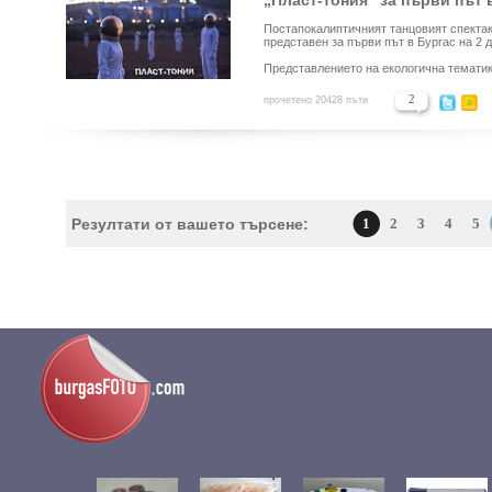
„Пласт-тония“ за първи път 
Постапокалиптичният танцовият спекта
представен за първи път в Бургас на 2 
Представлението на екологична тематик
2
прочетено 20428 пъти
Резултати от вашето търсене:
1
2
3
4
5