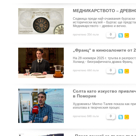
МЕДНИКАРСТВОТО – ДРЕВН
Седмица преди най-очаквания бургаски 
исторически музей – Бургас ще предста
Медникарството – древно и вечно.
0
прочетено 354 пъти
„Франц“ в киносалоните от 
На 28 ноември 2025 г. тръгва в разпро
Холанд - биографичната драма Франц.
0
прочетено 444 пъти
Солта като изкуство привлеч
в Поморие
Художникът Милчо Талев показа как при
използва в творческия процес
0
прочетено 846 пъти