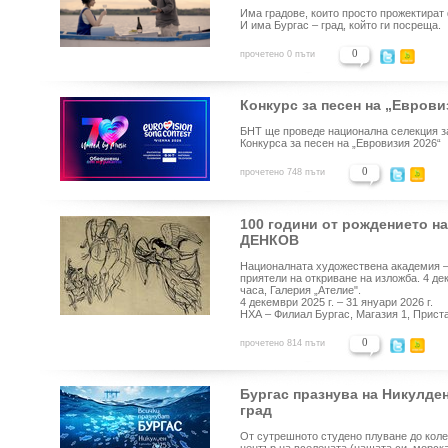
Има градове, които просто прожектират
И има Бургас – град, който ги посреща.
0
прочетено 0 пъти
Конкурс за песен на „Еврови
БНТ ще проведе национална селекция за
Конкурса за песен на „Евровизия 2026“
0
прочетено 748 пъти
100 години от рождението 
ДЕНКОВ
Националната художествена академия –
приятели на откриване на изложба. 4 дек
часа, Галерия „Ателие".
4 декември 2025 г. – 31 януари 2026 г.
НХА – Филиал Бургас, Магазия 1, Прис
0
прочетено 814 пъти
Бургас празнува на Никулде
град
От сутрешното студено плуване до коле