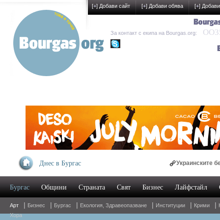
[
+
] Добави сайт
[
+
] Добави обява
[
+
] Добави
OO35
За контакт с екипа на Bourgas.org:
kak-development
ма молебен за мир на 3 март
Днес в Бургас
Украинските бежанци у на
Бургас
Общини
Страната
Свят
Бизнес
Лайфстайл
|
|
|
|
|
|
Арт
Бизнес
Бургас
Екология, Здравеопазване
Институции
Крими
Хора