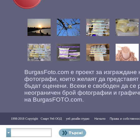
BurgasFoto.com е проект за изграждане
фотографи, които желаят да представят
бъдат оценени. Всеки е свободен да се 
неограничен брой фоtографии и графич
на BurgasFOTO.com.
1998-2018 Copyright
Смарт Уеб ООД
уеб дизайн студио
Начало
Права и собственос
Контакти