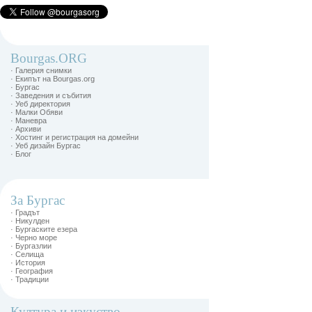
Bourgas.ORG
· Галерия снимки
· Екипът на Bourgas.org
· Бургас
· Заведения и събития
· Уеб директория
· Малки Обяви
· Маневра
· Архиви
· Хостинг и регистрация на домейни
· Уеб дизайн Бургас
· Блог
За Бургас
· Градът
· Никулден
· Бургаските езера
· Черно море
· Бургазлии
· Селища
· История
· География
· Традиции
Култура и изкуство