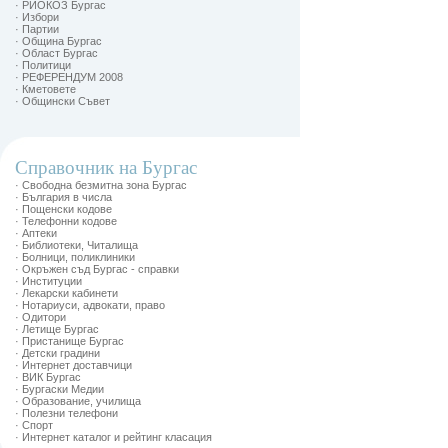
· РИОКОЗ Бургас
· Избори
· Партии
· Община Бургас
· Област Бургас
· Политици
· РЕФЕРЕНДУМ 2008
· Кметовете
· Общински Съвет
Справочник на Бургас
· Свободна безмитна зона Бургас
· България в числа
· Пощенски кодове
· Телефонни кодове
· Аптеки
· Библиотеки, Читалища
· Болници, поликлиники
· Окръжен съд Бургас - справки
· Институции
· Лекарски кабинети
· Нотариуси, адвокати, право
· Одитори
· Летище Бургас
· Пристанище Бургас
· Детски градини
· Интернет доставчици
· ВИК Бургас
· Бургаски Медии
· Образование, училища
· Полезни телефони
· Спорт
· Интернет каталог и рейтинг класация