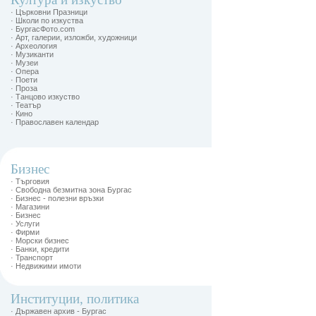
· Църковни Празници
· Школи по изкуства
· БургасФото.com
· Арт, галерии, изложби, художници
· Археология
· Музиканти
· Музеи
· Опера
· Поети
· Проза
· Танцово изкуство
· Театър
· Кино
· Православен календар
Бизнес
· Търговия
· Свободна безмитна зона Бургас
· Бизнес - полезни връзки
· Магазини
· Бизнес
· Услуги
· Фирми
· Морски бизнес
· Банки, кредити
· Транспорт
· Недвижими имоти
Институции, политика
· Държавен архив - Бургас