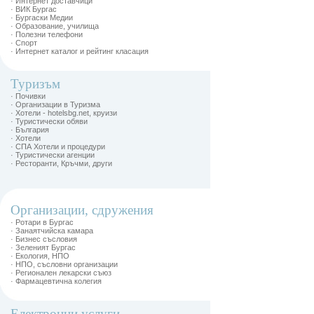
· Интернет доставчици
· ВИК Бургас
· Бургаски Медии
· Образование, училища
· Полезни телефони
· Спорт
· Интернет каталог и рейтинг класация
Туризъм
· Почивки
· Организации в Туризма
· Хотели - hotelsbg.net, круизи
· Туристически обяви
· България
· Хотели
· СПА Хотели и процедури
· Туристически агенции
· Ресторанти, Кръчми, други
Организации, сдружения
· Ротари в Бургас
· Занаятчийска камара
· Бизнес съсловия
· Зеленият Бургас
· Екология, НПО
· НПО, съсловни организации
· Регионален лекарски съюз
· Фармацевтична колегия
Електронни услуги