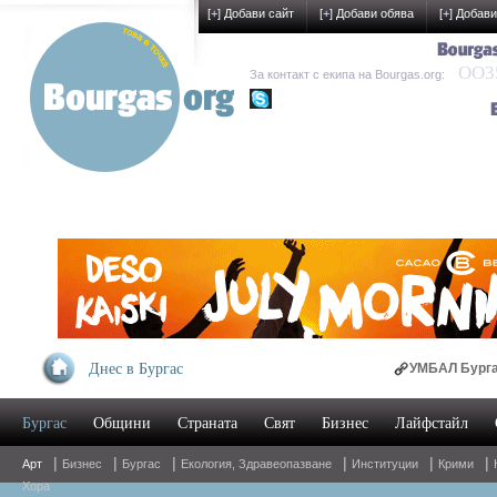
[
+
] Добави сайт
[
+
] Добави обява
[
+
] Добави
OO35
За контакт с екипа на Bourgas.org:
kak-development
Днес в Бургас
УМБАЛ Бургас предлага
Бургас
Общини
Страната
Свят
Бизнес
Лайфстайл
Oнлайн магазин за спа
|
|
|
|
|
|
Арт
Бизнес
Бургас
Екология, Здравеопазване
Институции
Крими
Хора