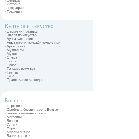
· Селища
· История
· География
· Традиции
Култура и изкуство
· Църковни Празници
· Школи по изкуства
· БургасФото.com
· Арт, галерии, изложби, художници
· Археология
· Музиканти
· Музеи
· Опера
· Поети
· Проза
· Танцово изкуство
· Театър
· Кино
· Православен календар
Бизнес
· Търговия
· Свободна безмитна зона Бургас
· Бизнес - полезни връзки
· Магазини
· Бизнес
· Услуги
· Фирми
· Морски бизнес
· Банки, кредити