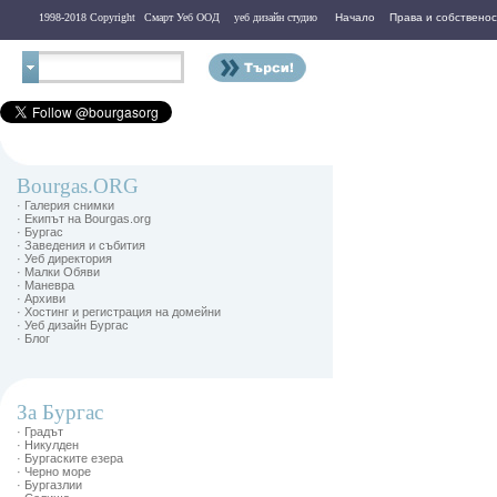
1998-2018 Copyright
Смарт Уеб ООД
уеб дизайн студио
Начало
Права и собственос
Контакти
Bourgas.ORG
· Галерия снимки
· Екипът на Bourgas.org
· Бургас
· Заведения и събития
· Уеб директория
· Малки Обяви
· Маневра
· Архиви
· Хостинг и регистрация на домейни
· Уеб дизайн Бургас
· Блог
За Бургас
· Градът
· Никулден
· Бургаските езера
· Черно море
· Бургазлии