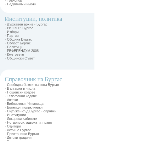
· Транспорт
· Недвижими имоти
Институции, политика
· Държавен архив - Бургас
· РИОКОЗ Бургас
· Избори
· Партии
· Община Бургас
· Област Бургас
· Политици
· РЕФЕРЕНДУМ 2008
· Кметовете
· Общински Съвет
Справочник на Бургас
· Свободна безмитна зона Бургас
· България в числа
· Пощенски кодове
· Телефонни кодове
· Аптеки
· Библиотеки, Читалища
· Болници, поликлиники
· Окръжен съд Бургас - справки
· Институции
· Лекарски кабинети
· Нотариуси, адвокати, право
· Одитори
· Летище Бургас
· Пристанище Бургас
· Детски градини