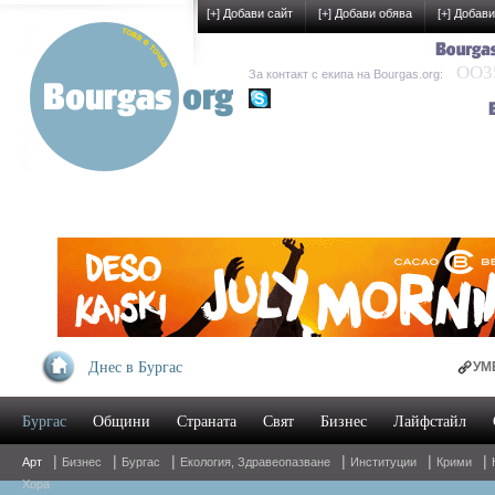
[
+
] Добави сайт
[
+
] Добави обява
[
+
] Добави
OO35
За контакт с екипа на Bourgas.org:
kak-development
Днес в Бургас
УМБАЛ Бургас
Бургас
Общини
Страната
Свят
Бизнес
Лайфстайл
Oнлайн магаз
|
|
|
|
|
|
Арт
Бизнес
Бургас
Екология, Здравеопазване
Институции
Крими
Хора