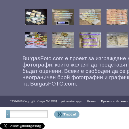
BurgasFoto.com е проект за изграждане
фотографи, които желаят да представят
бъдат оценени. Всеки е свободен да се 
неограничен брой фоtографии и графич
на BurgasFOTO.com.
1998-2018 Copyright
Смарт Уеб ООД
уеб дизайн студио
Начало
Права и собственос
Контакти