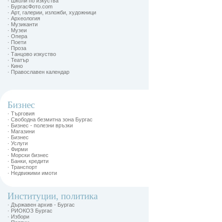
· Школи по изкуства
· БургасФото.com
· Арт, галерии, изложби, художници
· Археология
· Музиканти
· Музеи
· Опера
· Поети
· Проза
· Танцово изкуство
· Театър
· Кино
· Православен календар
Бизнес
· Търговия
· Свободна безмитна зона Бургас
· Бизнес - полезни връзки
· Магазини
· Бизнес
· Услуги
· Фирми
· Морски бизнес
· Банки, кредити
· Транспорт
· Недвижими имоти
Институции, политика
· Държавен архив - Бургас
· РИОКОЗ Бургас
· Избори