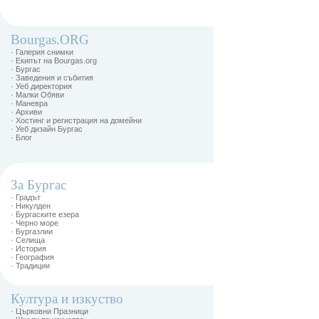
Bourgas.ORG
· Галерия снимки
· Екипът на Bourgas.org
· Бургас
· Заведения и събития
· Уеб директория
· Малки Обяви
· Маневра
· Архиви
· Хостинг и регистрация на домейни
· Уеб дизайн Бургас
· Блог
За Бургас
· Градът
· Никулден
· Бургаските езера
· Черно море
· Бургазлии
· Селища
· История
· География
· Традиции
Култура и изкуство
· Църковни Празници