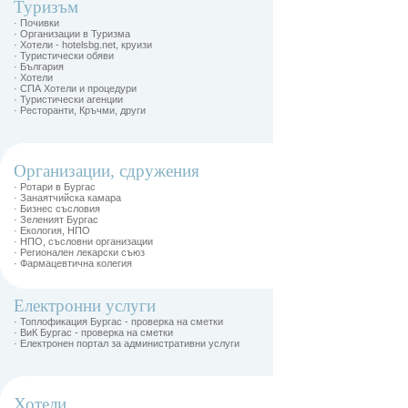
Туризъм
· Почивки
· Организации в Туризма
· Хотели - hotelsbg.net, круизи
· Туристически обяви
· България
· Хотели
· СПА Хотели и процедури
· Туристически агенции
· Ресторанти, Кръчми, други
Организации, сдружения
· Ротари в Бургас
· Занаятчийска камара
· Бизнес съсловия
· Зеленият Бургас
· Екология, НПО
· НПО, съсловни организации
· Регионален лекарски съюз
· Фармацевтична колегия
Електронни услуги
· Топлофикация Бургас - проверка на сметки
· ВиК Бургас - проверка на сметки
· Електронен портал за административни услуги
Хотели