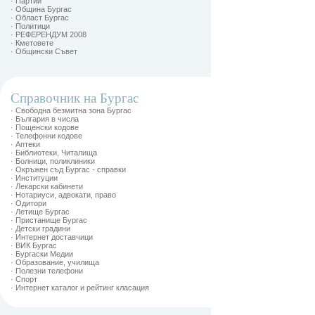
· Партии
· Община Бургас
· Област Бургас
· Политици
· РЕФЕРЕНДУМ 2008
· Кметовете
· Общински Съвет
Справочник на Бургас
· Свободна безмитна зона Бургас
· България в числа
· Пощенски кодове
· Телефонни кодове
· Аптеки
· Библиотеки, Читалища
· Болници, поликлиники
· Окръжен съд Бургас - справки
· Институции
· Лекарски кабинети
· Нотариуси, адвокати, право
· Одитори
· Летище Бургас
· Пристанище Бургас
· Детски градини
· Интернет доставчици
· ВИК Бургас
· Бургаски Медии
· Образование, училища
· Полезни телефони
· Спорт
· Интернет каталог и рейтинг класация