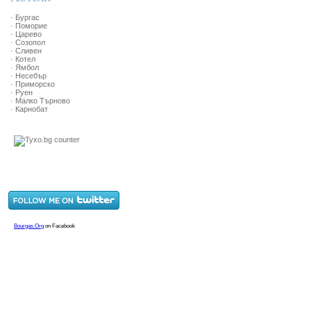
· Бургас
· Поморие
· Царево
· Созопол
· Сливен
· Котел
· Ямбол
· Несебър
· Приморско
· Руен
· Малко Търново
· Карнобат