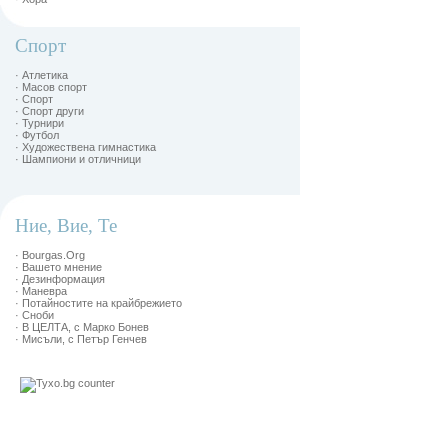
Спорт
· Атлетика
· Масов спорт
· Спорт
· Спорт други
· Турнири
· Футбол
· Художествена гимнастика
· Шампиони и отличници
Ние, Вие, Те
· Bourgas.Org
· Вашето мнение
· Дезинформация
· Маневра
· Потайностите на крайбрежието
· Сноби
· В ЦЕЛТА, с Марко Бонев
· Мисъли, с Петър Генчев