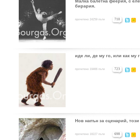
Малка балетна феерия, с ел
бирария.
710
прочетено 24259 пъти
иде ли, де му го, или как му
723
прочетено 19466 пъти
Нов напън за сценарий, този 
698
прочетено 18227 пъти