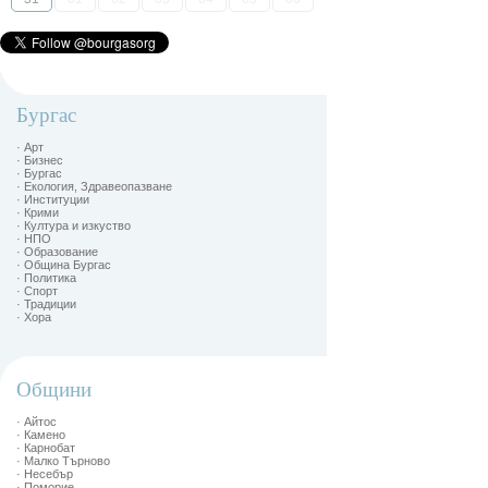
Бургас
· Арт
· Бизнес
· Бургас
· Екология, Здравеопазване
· Институции
· Крими
· Култура и изкуство
· НПО
· Образование
· Община Бургас
· Политика
· Спорт
· Традиции
· Хора
Общини
· Айтос
· Камено
· Карнобат
· Малко Търново
· Несебър
· Поморие