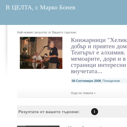
В ЦЕЛТА, с Марко Бонев
Най-новият резултат от Вашето търсене:
Книжарници "Хелик
добър и приятен дом
Театърът е алхимия.
мемоарите, дори и в
страници интересни
внучетата...
08 Септември 2008
, Понеделник
Още по темата >
Резултати от вашето търсене:
1