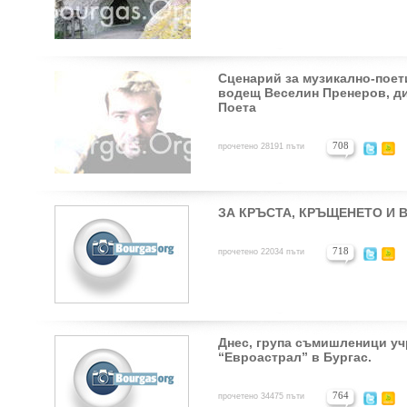
Сценарий за музикално-поети
водещ Веселин Пренеров, ди
Поета
708
прочетено 28191 пъти
ЗА КРЪСТА, КРЪЩЕНЕТО И 
718
прочетено 22034 пъти
Днес, група съмишленици у
“Евроастрал” в Бургас.
764
прочетено 34475 пъти