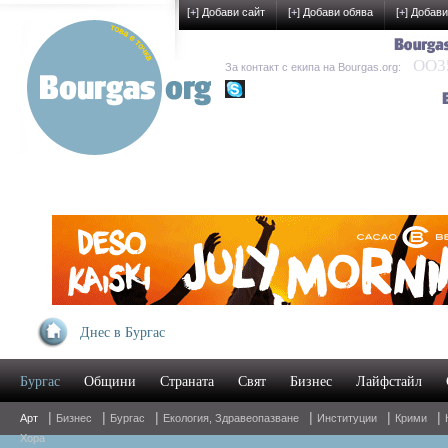
[
+
] Добави сайт
[
+
] Добави обява
[
+
] Добави
OO35
За контакт с екипа на Bourgas.org:
kak-development
Днес в Бургас
УМ
Бургас
Общини
Страната
Свят
Бизнес
Лайфстайл
Oн
|
|
|
|
|
|
Арт
Бизнес
Бургас
Екология, Здравеопазване
Институции
Крими
Хора