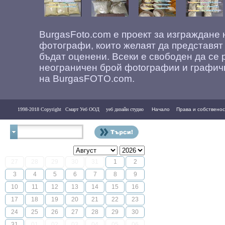
BurgasFoto.com е проект за изграждане
фотографи, които желаят да представят
бъдат оценени. Всеки е свободен да се 
неограничен брой фоtографии и графич
на BurgasFOTO.com.
1998-2018 Copyright
Смарт Уеб ООД
уеб дизайн студио
Начало
Права и собственос
Контакти
27
28
29
30
31
1
2
3
4
5
6
7
8
9
10
11
12
13
14
15
16
17
18
19
20
21
22
23
24
25
26
27
28
29
30
31
01
02
03
04
05
06