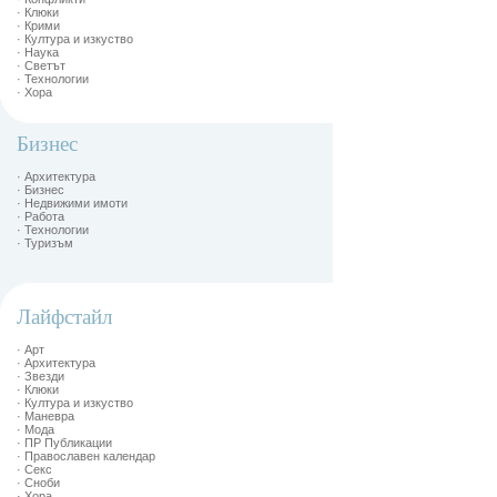
· Клюки
· Крими
· Култура и изкуство
· Наука
· Светът
· Технологии
· Хора
Бизнес
· Архитектура
· Бизнес
· Недвижими имоти
· Работа
· Технологии
· Туризъм
Лайфстайл
· Арт
· Архитектура
· Звезди
· Клюки
· Култура и изкуство
· Маневра
· Мода
· ПР Публикации
· Православен календар
· Секс
· Сноби
· Хора