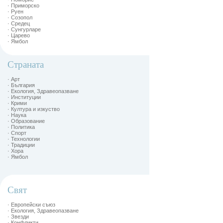
· Приморско
· Руен
· Созопол
· Средец
· Сунгурларе
· Царево
· Ямбол
Страната
· Арт
· България
· Екология, Здравеопазване
· Институции
· Крими
· Култура и изкуство
· Наука
· Образование
· Политика
· Спорт
· Технологии
· Традиции
· Хора
· Ямбол
Свят
· Европейски съюз
· Екология, Здравеопазване
· Звезди
· Конфликти