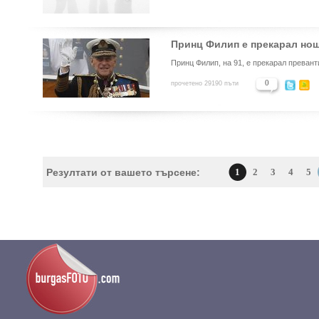
Принц Филип е прекарал нощ
Принц Филип, на 91, е прекарал превант
0
прочетено 29190 пъти
Резултати от вашето търсене:
1
2
3
4
5