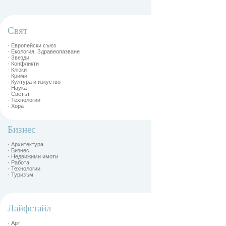
Свят
· Европейски съюз
· Екология, Здравеопазване
· Звезди
· Конфликти
· Клюки
· Крими
· Култура и изкуство
· Наука
· Светът
· Технологии
· Хора
Бизнес
· Архитектура
· Бизнес
· Недвижими имоти
· Работа
· Технологии
· Туризъм
Лайфстайл
· Арт