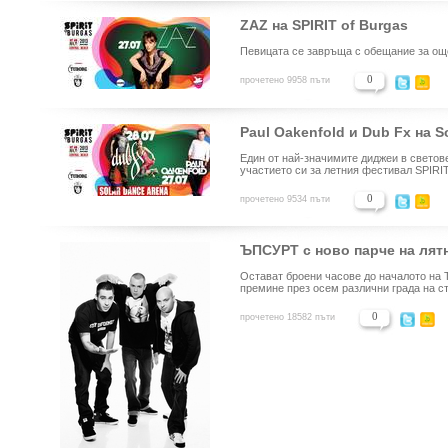
ZAZ на SPIRIT of Burgas
Певицата се завръща с обещание за ощ
0
прочетено 9958 пъти
Paul Oakenfold и Dub Fx на S
Един от най-значимите диджеи в светове
участието си за летния фестивал SPIRIT
0
прочетено 9534 пъти
ЪПСУРТ с ново парче на лятн
Остават броени часове до началото на T
премине през осем различни града на с
0
прочетено 18582 пъти