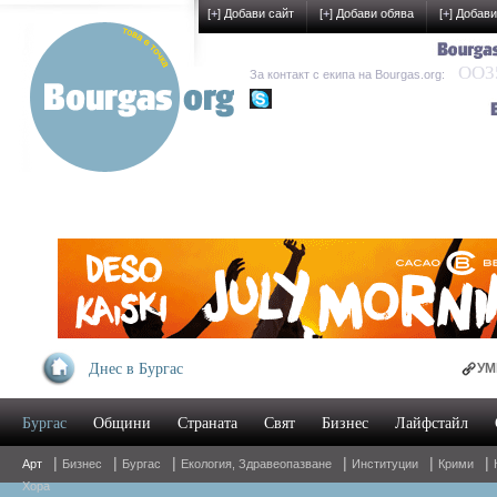
[
+
] Добави сайт
[
+
] Добави обява
[
+
] Добави
OO35
За контакт с екипа на Bourgas.org:
kak-development
Днес в Бургас
УМБАЛ Бургас 
Бургас
Общини
Страната
Свят
Бизнес
Лайфстайл
Oнлайн магази
|
|
|
|
|
|
Арт
Бизнес
Бургас
Екология, Здравеопазване
Институции
Крими
Хора