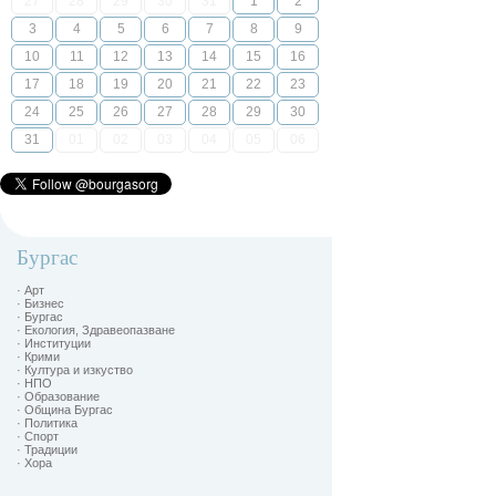
27
28
29
30
31
1
2
3
4
5
6
7
8
9
10
11
12
13
14
15
16
17
18
19
20
21
22
23
24
25
26
27
28
29
30
31
01
02
03
04
05
06
Бургас
· Арт
· Бизнес
· Бургас
· Екология, Здравеопазване
· Институции
· Крими
· Култура и изкуство
· НПО
· Образование
· Община Бургас
· Политика
· Спорт
· Традиции
· Хора