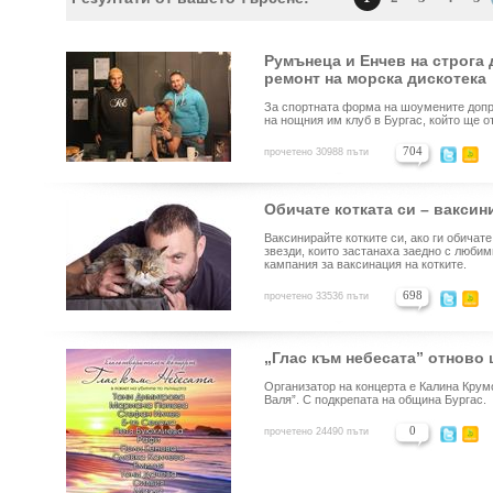
Румънеца и Енчев на строга 
ремонт на морска дискотека
За спортната форма на шоумените допр
на нощния им клуб в Бургас, който ще о
704
прочетено 30988 пъти
Обичате котката си – ваксин
Ваксинирайте котките си, ако ги обичат
звезди, които застанаха заедно с люби
кампания за ваксинация на котките.
698
прочетено 33536 пъти
„Глас към небесата” отново 
Организатор на концерта е Калина Крум
Валя”. С подкрепата на община Бургас.
0
прочетено 24490 пъти