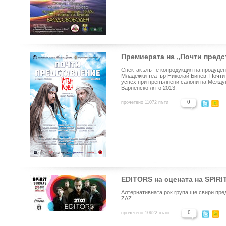
Премиерата на „Почти предс
Спектакълът е копродукция на продуцентс
Младежки театър Николай Бинев. Почти 
успех при препълнени салони на Между
Варненско лято 2013.
0
прочетено 11072 пъти
EDITORS на сцената на SPIRIT
Алтернативната рок група ще свири пред
ZAZ.
0
прочетено 10622 пъти