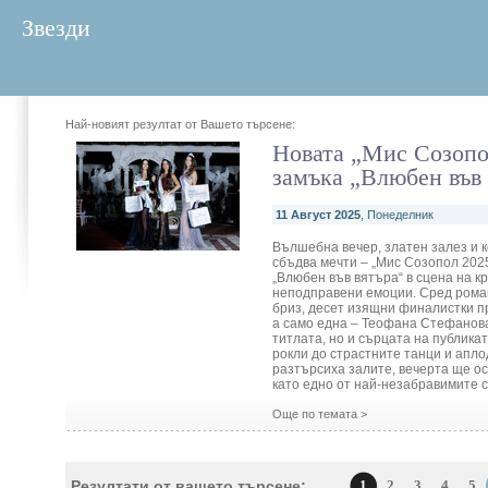
Звезди
Най-новият резултат от Вашето търсене:
Новата „Мис Созопо
замъка „Влюбен във 
11 Август 2025
, Понеделник
Вълшебна вечер, златен залез и к
сбъдва мечти – „Мис Созопол 202
„Влюбен във вятъра“ в сцена на кр
неподправени емоции. Сред рома
бриз, десет изящни финалистки п
а само една – Теофана Стефанова
титлата, но и сърцата на публикат
рокли до страстните танци и апло
разтърсиха залите, вечерта ще ос
като едно от най-незабравимите 
Още по темата >
Резултати от вашето търсене:
1
2
3
4
5