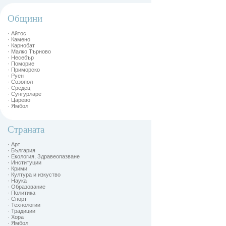
Общини
· Айтос
· Камено
· Карнобат
· Малко Търново
· Несебър
· Поморие
· Приморско
· Руен
· Созопол
· Средец
· Сунгурларе
· Царево
· Ямбол
Страната
· Арт
· България
· Екология, Здравеопазване
· Институции
· Крими
· Култура и изкуство
· Наука
· Образование
· Политика
· Спорт
· Технологии
· Традиции
· Хора
· Ямбол