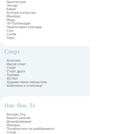
· Архитектура
· Звезди
· Клюки
· Култура и изкуство
· Маневра
· Мода
· ПР Публикации
· Православен календар
· Секс
· Сноби
· Хора
Спорт
· Атлетика
· Масов спорт
· Спорт
· Спорт други
· Турнири
· Футбол
· Художествена гимнастика
· Шампиони и отличници
Ние, Вие, Те
· Bourgas.Org
· Вашето мнение
· Дезинформация
· Маневра
· Потайностите на крайбрежието
· Сноби