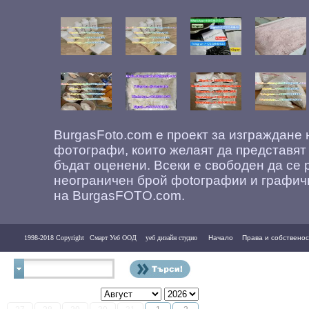
BurgasFoto.com е проект за изграждане
фотографи, които желаят да представят
бъдат оценени. Всеки е свободен да се 
неограничен брой фоtографии и графич
на BurgasFOTO.com.
1998-2018 Copyright
Смарт Уеб ООД
уеб дизайн студио
Начало
Права и собственос
Контакти