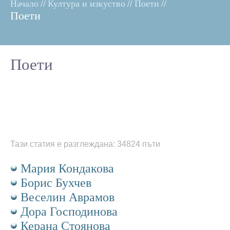
Начало
//
Култура и изкуство
//
Поети
//
Поети
Поети
Тази статия е разглеждана: 34824 пъти
Мария Кондакова
Борис Бухчев
Веселин Аврамов
Дора Господинова
Керана Стоянова