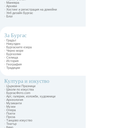
· Маневра
· Архиви
· Хостинг и регистрация на домейни
· Уеб дизайн Бургас
· Блог
За Бургас
· Градът
· Никулден
· Бургаските езера
· Черно море
· Бургазлии
· Селища
· История
· География
· Традиции
Култура и изкуство
· Църковни Празници
· Школи по изкуства
· БургасФото.com
· Арт, галерии, изложби, художници
· Археология
· Музиканти
· Музеи
· Опера
· Поети
· Проза
· Танцово изкуство
· Театър
· Кино