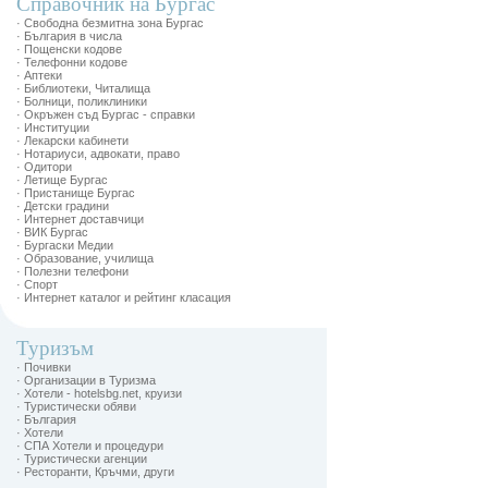
Справочник на Бургас
· Свободна безмитна зона Бургас
· България в числа
· Пощенски кодове
· Телефонни кодове
· Аптеки
· Библиотеки, Читалища
· Болници, поликлиники
· Окръжен съд Бургас - справки
· Институции
· Лекарски кабинети
· Нотариуси, адвокати, право
· Одитори
· Летище Бургас
· Пристанище Бургас
· Детски градини
· Интернет доставчици
· ВИК Бургас
· Бургаски Медии
· Образование, училища
· Полезни телефони
· Спорт
· Интернет каталог и рейтинг класация
Туризъм
· Почивки
· Организации в Туризма
· Хотели - hotelsbg.net, круизи
· Туристически обяви
· България
· Хотели
· СПА Хотели и процедури
· Туристически агенции
· Ресторанти, Кръчми, други