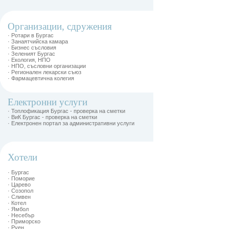
Организации, сдружения
· Ротари в Бургас
· Занаятчийска камара
· Бизнес съсловия
· Зеленият Бургас
· Екология, НПО
· НПО, съсловни организации
· Регионален лекарски съюз
· Фармацевтична колегия
Електронни услуги
· Топлофикация Бургас - проверка на сметки
· ВиК Бургас - проверка на сметки
· Електронен портал за административни услуги
Хотели
· Бургас
· Поморие
· Царево
· Созопол
· Сливен
· Котел
· Ямбол
· Несебър
· Приморско
· Руен