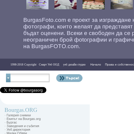
BurgasFoto.com е проект за изграждане
фотографи, които желаят да представят
бъдат оценени. Всеки е свободен да се 
неограничен брой фоtографии и графич
на BurgasFOTO.com.
1998-2018 Copyright
Смарт Уеб ООД
уеб дизайн студио
Начало
Права и собственос
Контакти
Bourgas.ORG
· Галерия снимки
· Екипът на Bourgas.org
· Бургас
· Заведения и събития
· Уеб директория
· Малки Обяви