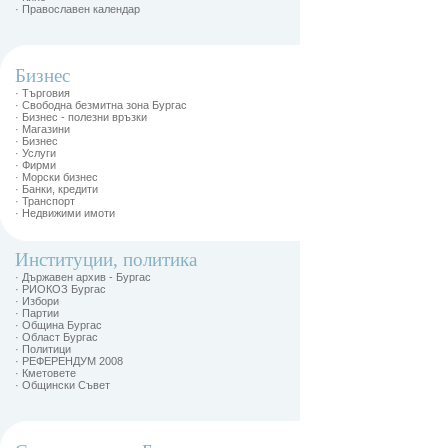
· Православен календар
Бизнес
· Търговия
· Свободна безмитна зона Бургас
· Бизнес - полезни връзки
· Магазини
· Бизнес
· Услуги
· Фирми
· Морски бизнес
· Банки, кредити
· Транспорт
· Недвижими имоти
Институции, политика
· Държавен архив - Бургас
· РИОКОЗ Бургас
· Избори
· Партии
· Община Бургас
· Област Бургас
· Политици
· РЕФЕРЕНДУМ 2008
· Кметовете
· Общински Съвет