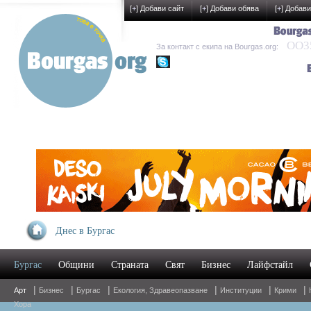
[
+
] Добави сайт
[
+
] Добави обява
[
+
] Добави
OO35
За контакт с екипа на Bourgas.org:
kak-development
Днес в Бургас
Бургас
Общини
Страната
Свят
Бизнес
Лайфстайл
|
|
|
|
|
|
Арт
Бизнес
Бургас
Екология, Здравеопазване
Институции
Крими
Хора