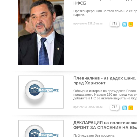
НФСБ
Презконференция на тази тема ще се пр
партии.
712
прочетено 23716 пъти
Плевналиев - аз дадох шанс,
пред Хоризонт
Обширно интервю на президента Росен 
предаването Неделя 150 по повод комен
дебатите в НС за актуализацията на бю
712
прочетено 20632 пъти
ДЕКЛАРАЦИЯ на политическ
ФРОНТ ЗА СПАСЕНИЕ НА БЪ
Публикувано без промяна.