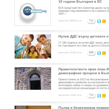
10 години България в ЕС
БСК представя без коментар данни за п
периода след приемането на страната н
2007 г
712
прочетено 39838 пъти
Нулев ДДС върху детските с
17 185 подписа за нулев ДДС върху дет
на търговците на стоки за детето в Бъл
698
прочетено 31294 пъти
Правителството прие план 2
демографски процеси в Бъл
Приеха плана за 2013 на Актуализирана
демографско развитие на населението в
интегриран набор от мерки на държавни
изследователски организации по петте п
723
прочетено 27416 пъти
Пълна и безрезервна подкреп