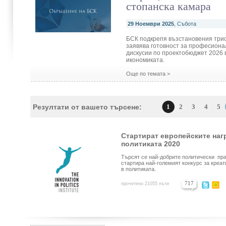
стопанска камара
29 Ноември 2025
, Събота
БСК подкрепя възстановения трис
заявява готовност за професиона
дискусии по проектобюджет 2026 
икономиката.
Още по темата >
Резултати от вашето търсене:
1
2
3
4
5
Стартират европейските наг
политиката 2020
Търсят се най-добрите политически пра
стартира най-големият конкурс за креа
в политиката.
717
прочетено 21055 пъти