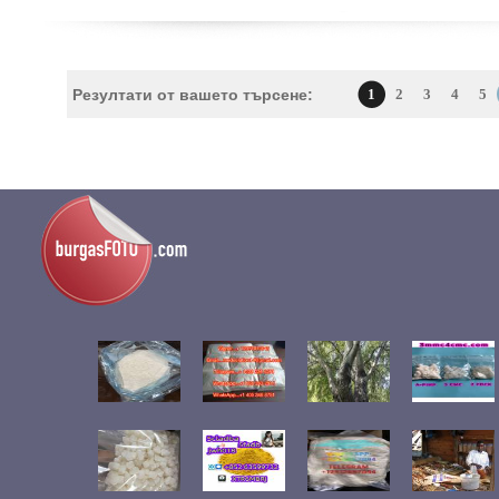
Резултати от вашето търсене:
1
2
3
4
5