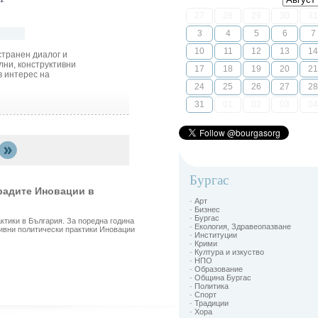
27
28
29
30
31
3
4
5
6
7
10
11
12
13
14
транен диалог и
лни, конструктивни
17
18
19
20
21
в интерес на
24
25
26
27
28
31
01
02
03
04
Бургас
радите Иновации в
· Арт
· Бизнес
· Бургас
ктики в България. За поредна година
· Екология, Здравеопазване
тивни политически практики Иновации
· Институции
· Крими
· Култура и изкуство
· НПО
· Образование
· Община Бургас
· Политика
· Спорт
· Традиции
· Хора