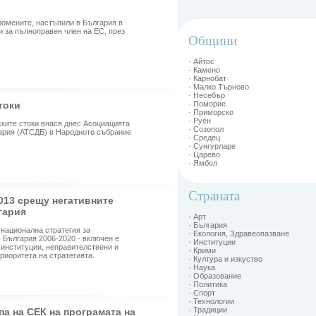
ромените, настъпили в България в
и за пълноправен член на ЕС, през
Общини
· Айтос
· Камено
· Карнобат
· Малко Търново
· Несебър
токи
· Поморие
· Приморско
· Руен
ските стоки внася днес Асоциацията
· Созопол
гария (АТСДБ) в Народното събрание
· Средец
· Сунгурларе
· Царево
· Ямбол
Страната
013 срещу негативните
гария
· Арт
· България
 национална стратегия за
· Екология, Здравеопазване
 България 2006-2020 - включен е
· Институции
 институции, неправителствени и
· Крими
риоритета на стратегията.
· Култура и изкуство
· Наука
· Образование
· Политика
· Спорт
· Технологии
· Традиции
а на СЕК на програмата на