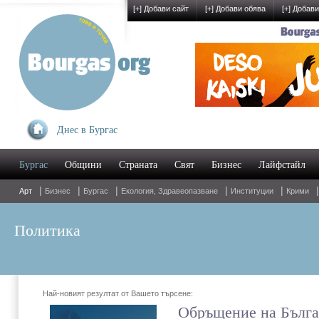
[
+
] Добави сайт
[
+
] Добави обява
[
+
] Добави
Днес в Бургас
У
Бургас
Общини
Страната
Свят
Бизнес
Лайфстайл
O
|
|
|
|
|
Арт
Бизнес
Бургас
Екология, Здравеопазване
Институции
Крими
Политика
Най-новият резултат от Вашето търсене:
Обръщение на Бълга