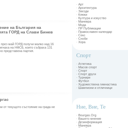
· Арт
· Архитектура
· Звезди
· Клюки
· Култура и изкуство
· Маневра
· Мода
ение на България на
· ПР Публикации
ята ГОРД на Слави Бинев
· Православен календар
· Секс
· Сноби
· Хора
 през май ГОРД получи малко над 16
тигнаха на НФСБ, които събраха 131
но представена партия.
Спорт
· Атлетика
· Масов спорт
· Спорт
· Спорт други
· Турнири
· Футбол
· Художествена гимнастика
· Шампиони и отличници
ургас
Ние, Вие, Те
ни от текущото състояние на града не
· Bourgas.Org
· Вашето мнение
· Дезинформация
· Маневра