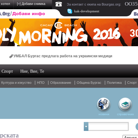
OO359
 хотел
[
+
] Добави снимка
За контакт с екипа на Bourgas.org:
kak-development
МБАЛ Бургас предлага работа на украински медици
В 
Спорт
Ние, Вие, Те
нлайн магазин за спални комплекти и домашен текстил
|
|
|
|
|
|
Култура и изкуство
НПО
Образование
Община Бургас
Политика
Спорт
новини
справочник
рската