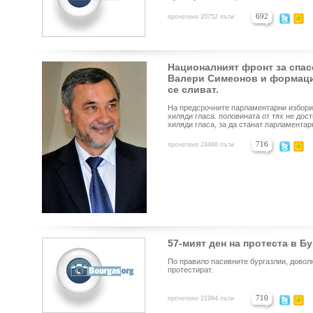
692
прочетено 20752 пъти
Националният фронт за спас
Валери Симеонов и формаци
се сливат.
На предсрочните парламентарни избори
хиляди гласа. половината от тях не дос
хиляди гласа, за да станат парламентар
716
прочетено 24486 пъти
57-мият ден на протеста в Б
По правило пасивните бургазлии, довол
протестират.
710
прочетено 21994 пъти