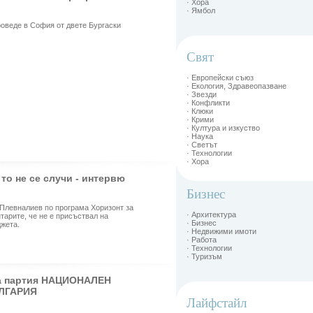
· Хора
· Ямбол
оведе в София от двете Бургаски
Свят
· Европейски съюз
· Екология, Здравеопазване
· Звезди
· Конфликти
· Клюки
· Крими
· Култура и изкуство
· Наука
· Светът
· Технологии
· Хора
 то не се случи - интервю
Бизнес
Плевналиев по програма Хоризонт за
· Архитектура
тарите, че не е присъствал на
· Бизнес
джета.
· Недвижими имоти
· Работа
· Технологии
· Туризъм
а партия НАЦИОНАЛЕН
ЛГАРИЯ
Лайфстайл