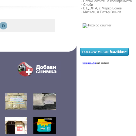
· Потайностите на крайбрежието
· Сноби
· В ЦЕЛТА, с Марко Бонев
· Мисъли, с Петър Генчев