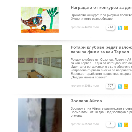
Наградата от конкурса за де
Приключи конкурсът за рисунка посвете
биологичното разнообразие.
713
прочетено 44650 пъти
Ротари клубове редят излож
пари за филм за кан Тервел
Ротари клубове от Созопол, Ловеч и Ай
за кан Тервел – една от легендарните л
Идеята на ротарианци е със събраните 
направена първата вноска за направата
Европа от арабското нашествие.отариан
„Заедно можем повече”.
707
прочетено 20881 пъти
Зоопарк Айтос
Зоопаркът на Айтос е разположен в севе
Заема площ от 10 дка. Над зоопарка е р
отмора.
3
прочетено 35748 пъти