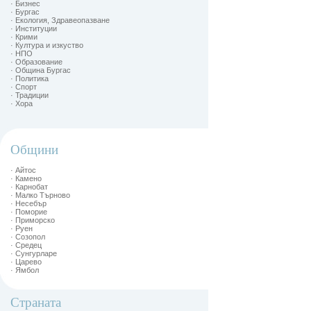
· Бизнес
· Бургас
· Екология, Здравеопазване
· Институции
· Крими
· Култура и изкуство
· НПО
· Образование
· Община Бургас
· Политика
· Спорт
· Традиции
· Хора
Общини
· Айтос
· Камено
· Карнобат
· Малко Търново
· Несебър
· Поморие
· Приморско
· Руен
· Созопол
· Средец
· Сунгурларе
· Царево
· Ямбол
Страната