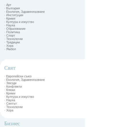
· Арт
· България
· Екология, Здравеопазване
· Институции
· Крими
· Култура и изкуство
· Наука
· Образование
· Политика
· Спорт
· Технологии
· Традиции
· Хора
· Ямбол
Свят
· Европейски съюз
· Екология, Здравеопазване
· Звезди
· Конфликти
· Клюки
· Крими
· Култура и изкуство
· Наука
· Светът
· Технологии
· Хора
Бизнес