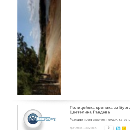
Полицейска хроника за Бурга
Цветелина Рандева
Разкрити престъпления, пожари, катаст
0
прочетено 18872 пъти