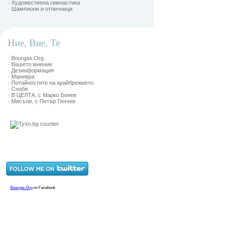
· Художествена гимнастика
· Шампиони и отличници
Ние, Вие, Те
· Bourgas.Org
· Вашето мнение
· Дезинформация
· Маневра
· Потайностите на крайбрежието
· Сноби
· В ЦЕЛТА, с Марко Бонев
· Мисъли, с Петър Генчев