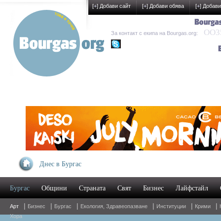
[
+
] Добави сайт
[
+
] Добави обява
[
+
] Добави
OO35
За контакт с екипа на Bourgas.org:
kak-development
Днес в Бургас
Бургас
Общини
Страната
Свят
Бизнес
Лайфстайл
|
|
|
|
|
|
Арт
Бизнес
Бургас
Екология, Здравеопазване
Институции
Крими
Хора