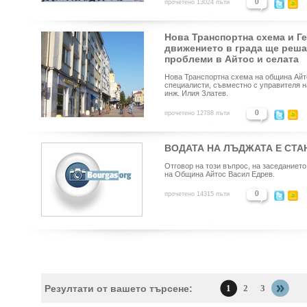
0
прочетено 13024 пъти
Нова Транспортна схема и Ге
движението в града ще реша
проблеми в Айтос и селата
Нова Транспортна схема на община
Ай
специалисти, съвместно с управителя 
инж. Илия Златев.
0
прочетено 12788 пъти
ВОДАТА НА ЛЪДЖАТА Е СТА
Отговор на този въпрос, на заседанието 
на Община Айтос Васил Едрев.
0
прочетено 14315 пъти
Резултати от вашето търсене:
1
2
3