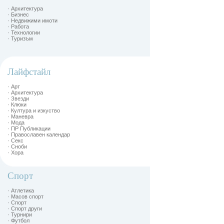
· Архитектура
· Бизнес
· Недвижими имоти
· Работа
· Технологии
· Туризъм
Лайфстайл
· Арт
· Архитектура
· Звезди
· Клюки
· Култура и изкуство
· Маневра
· Мода
· ПР Публикации
· Православен календар
· Секс
· Сноби
· Хора
Спорт
· Атлетика
· Масов спорт
· Спорт
· Спорт други
· Турнири
· Футбол