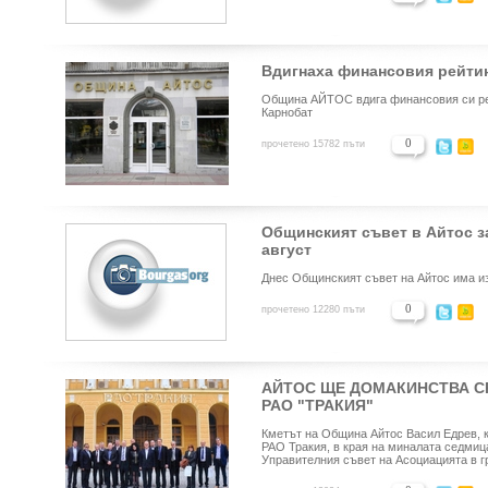
Вдигнаха финансовия рейти
Община АЙТОС вдига финансовия си рей
Карнобат
0
прочетено 15782 пъти
Общинският съвет в Айтос з
август
Днес Общинският съвет на Айтос има и
0
прочетено 12280 пъти
АЙТОС ЩЕ ДОМАКИНСТВА С
РАО "ТРАКИЯ"
Кметът на Община
Айтос
Васил Едрев, 
РАО Тракия, в края на миналата седмиц
Управителния съвет на Асоциацията в г