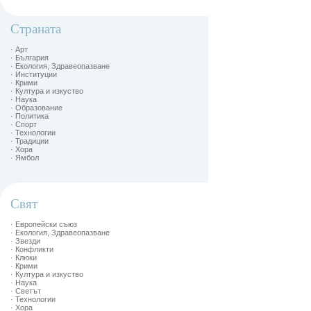
Страната
· Арт
· България
· Екология, Здравеопазване
· Институции
· Крими
· Култура и изкуство
· Наука
· Образование
· Политика
· Спорт
· Технологии
· Традиции
· Хора
· Ямбол
Свят
· Европейски съюз
· Екология, Здравеопазване
· Звезди
· Конфликти
· Клюки
· Крими
· Култура и изкуство
· Наука
· Светът
· Технологии
· Хора