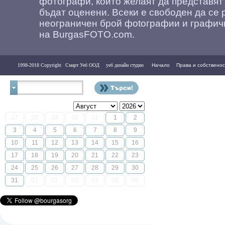
фотографи, които желаят да представят
бъдат оценени. Всеки е свободен да се 
неограничен брой фоtографии и графич
на BurgasFOTO.com.
1998-2018 Copyright
Смарт Уеб ООД
уеб дизайн студио
Начало
Права и собственос
Контакти
27
28
29
30
31
1
2
3
4
5
6
7
8
9
10
11
12
13
14
15
16
17
18
19
20
21
22
23
24
25
26
27
28
29
30
31
01
02
03
04
05
06