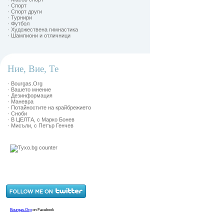
· Спорт
· Спорт други
· Турнири
· Футбол
· Художествена гимнастика
· Шампиони и отличници
Ние, Вие, Те
· Bourgas.Org
· Вашето мнение
· Дезинформация
· Маневра
· Потайностите на крайбрежието
· Сноби
· В ЦЕЛТА, с Марко Бонев
· Мисъли, с Петър Генчев