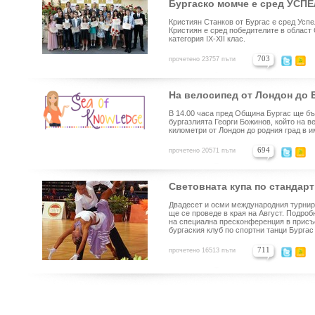
Бургаско момче е сред УС
Кристиян Станков от Бургас е сред Усп
Кристиян е сред победителите в област 
категория IX-XII клас.
703
прочетено 23757 пъти
На велосипед от Лондон до 
В 14.00 часа пред Община Бургас ще б
бургазлията Георги Божинов, който на 
километри от Лондон до родния град в и
694
прочетено 20571 пъти
Световната купа по стандарт
Двадесет и осми международния турнир 
ще се проведе в края на Август. Подроб
на специална пресконференция в присъ
бургаския клуб по спортни танци Бургас
711
прочетено 16513 пъти