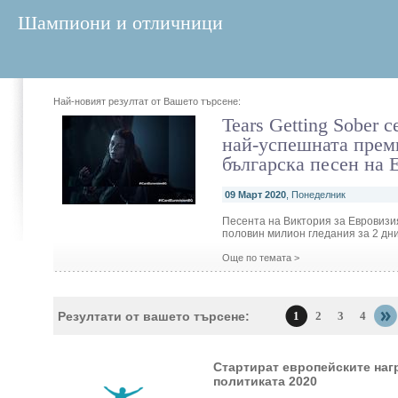
Шампиони и отличници
Най-новият резултат от Вашето търсене:
Tears Getting Sober с
най-успешната прем
българска песен на 
09 Март 2020
, Понеделник
Песента на Виктория за Евровизи
половин милион гледания за 2 дн
Още по темата >
Резултати от вашето търсене:
1
2
3
4
Стартират европейските наг
политиката 2020