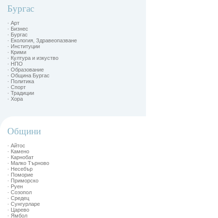
Бургас
· Арт
· Бизнес
· Бургас
· Екология, Здравеопазване
· Институции
· Крими
· Култура и изкуство
· НПО
· Образование
· Община Бургас
· Политика
· Спорт
· Традиции
· Хора
Общини
· Айтос
· Камено
· Карнобат
· Малко Търново
· Несебър
· Поморие
· Приморско
· Руен
· Созопол
· Средец
· Сунгурларе
· Царево
· Ямбол