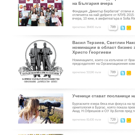
на България вчера
Фондация „Димитър Бербатов“ отличи и
отличията на най-добрите от КЛУБ 2015 
вчера, 10 юни, в амфитеатъра в Sofia Rin
709
прочетено 38400 пъти
Васил Терзиев, Светлин Нако
номинации в област бизнес 
Христо Георгиеви
Номинациите, които са излъчени от бра
председателят на Организационния коми
709
прочетено 53190 пъти
Ученици стават посланици н
Бургаските езера бяха във фокуса на 
орнитология в Бургас, която показа пре
Акад. Н.Обрешков и ОУ Хр.Ботев пред т
720
прочетено 81430 пъти