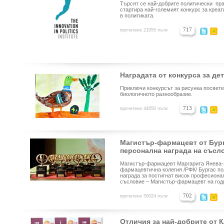
Търсят се най-добрите политически пра
стартира най-големият конкурс за креа
в политиката.
717
прочетено 21055 пъти
Наградата от конкурса за де
Приключи конкурсът за рисунка посвете
биологичното разнообразие.
713
прочетено 44650 пъти
Магистър-фармацевт от Бург
персонална награда на съсло
Магистър-фармацевт Маргарита Янева
фармацевтична колегия /РФК/ Бургас
по
награда за постигнат висок професион
съсловие – Магистър-фармацевт на год
702
прочетено 50024 пъти
Отличия за най-добрите от К