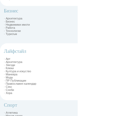
Бизнес
· Архитектура
· Бизнес
· Недвижими имоти
· Работа
· Технологии
· Туризъм
Лайфстайл
· Арт
· Архитектура
· Звезди
· Клюки
· Култура и изкуство
· Маневра
· Мода
· ПР Публикации
· Православен календар
· Секс
· Сноби
· Хора
Спорт
· Атлетика
· Масов спорт