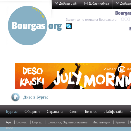
[
+
] Добави сайт
[
+
] Добави обява
[
+
] Добави
OO35
За контакт с екипа на Bourgas.org:
kak-development
Днес в Бургас
Бургас
Общини
Страната
Свят
Бизнес
Лайфстайл
|
|
|
|
|
|
Арт
Бизнес
Бургас
Екология, Здравеопазване
Институции
Крими
Хора