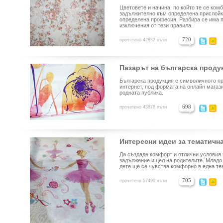
Цветовете и начина, по който те се ком
задължително към определена прислойка
определена професия. Разбира се има п
изключения от тези правила.
720
прочетено 42832 пъти
Пазарът на българска проду
Българска продукция е символичното пр
интернет, под формата на онлайн магаз
родната публика.
698
прочетено 43878 пъти
Интересни идеи за тематична
Да създаде комфорт и отлични условия 
задължение и цел на родителите. Младо
дете ще се чувства комфорно в една те
705
прочетено 57490 пъти