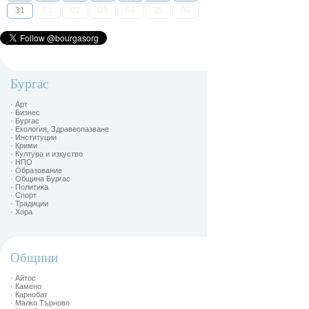
31
01
02
03
04
05
06
Бургас
· Арт
· Бизнес
· Бургас
· Екология, Здравеопазване
· Институции
· Крими
· Култура и изкуство
· НПО
· Образование
· Община Бургас
· Политика
· Спорт
· Традиции
· Хора
Общини
· Айтос
· Камено
· Карнобат
· Малко Търново