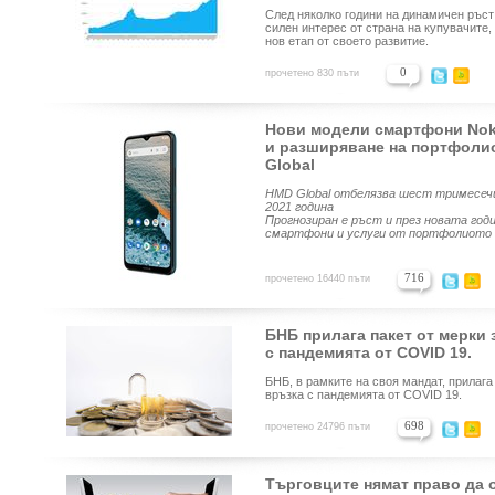
След няколко години на динамичен ръст 
силен интерес от страна на купувачите
нов етап от своето развитие.
0
прочетено 830 пъти
Нови модели смартфони Nok
и разширяване на портфолио
Global
HMD Global
отбелязва шест тримесечи
2021
година
Прогнозиран е ръст и през новата год
смартфони и услуги от портфолиото 
716
прочетено 16440 пъти
БНБ прилага пакет от мерки з
с пандемията от COVID 19.
БНБ, в рамките на своя мандат, прилага 
връзка с пандемията от COVID 19.
698
прочетено 24796 пъти
Търговците нямат право да 