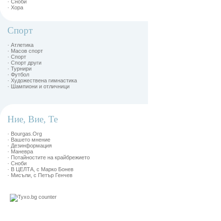
· Сноби
· Хора
Спорт
· Атлетика
· Масов спорт
· Спорт
· Спорт други
· Турнири
· Футбол
· Художествена гимнастика
· Шампиони и отличници
Ние, Вие, Те
· Bourgas.Org
· Вашето мнение
· Дезинформация
· Маневра
· Потайностите на крайбрежието
· Сноби
· В ЦЕЛТА, с Марко Бонев
· Мисъли, с Петър Генчев