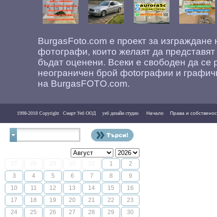
BurgasFoto.com е проект за изграждане
фотографи, които желаят да представят
бъдат оценени. Всеки е свободен да се 
неограничен брой фоtографии и графич
на BurgasFOTO.com.
1998-2018 Copyright
Смарт Уеб ООД
уеб дизайн студио
Начало
Права и собственос
Контакти
27
28
29
30
31
1
2
3
4
5
6
7
8
9
10
11
12
13
14
15
16
17
18
19
20
21
22
23
24
25
26
27
28
29
30