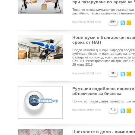
при пазаруване по време на 
Това, че някои кампании се озаглавяват 
различни от всяка кампания за намален
699
прочетено 25256 пъти
Нови думи в българския език
срока от НАП
Преди няколко дни един народен предст
публика с безумни идеи заподмяна на ч
български произход, които всеки иска да
СУПТО. Регистрираните по ДДС без СУП
29 март 2019
705
прочетено 34234 пъти
Румъния подобрява инвести
облекчения за бизнеса
По-нисък плосък данък, по-висок праг н
710
прочетено 35562 пъти
Цветовете в дома - символи