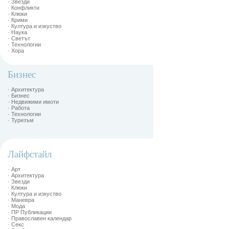
· Звезди
· Конфликти
· Клюки
· Крими
· Култура и изкуство
· Наука
· Светът
· Технологии
· Хора
Бизнес
· Архитектура
· Бизнес
· Недвижими имоти
· Работа
· Технологии
· Туризъм
Лайфстайл
· Арт
· Архитектура
· Звезди
· Клюки
· Култура и изкуство
· Маневра
· Мода
· ПР Публикации
· Православен календар
· Секс