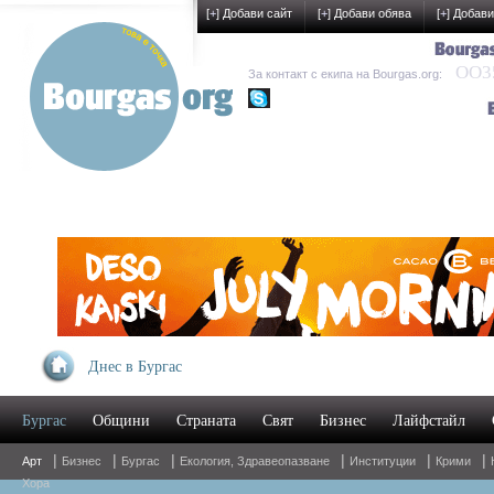
[
+
] Добави сайт
[
+
] Добави обява
[
+
] Добави
OO35
За контакт с екипа на Bourgas.org:
kak-development
Днес в Бургас
Бургас
Общини
Страната
Свят
Бизнес
Лайфстайл
|
|
|
|
|
|
Арт
Бизнес
Бургас
Екология, Здравеопазване
Институции
Крими
Хора