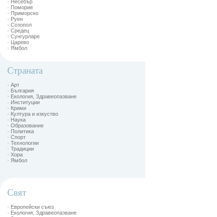
· Несебър
· Поморие
· Приморско
· Руен
· Созопол
· Средец
· Сунгурларе
· Царево
· Ямбол
Страната
· Арт
· България
· Екология, Здравеопазване
· Институции
· Крими
· Култура и изкуство
· Наука
· Образование
· Политика
· Спорт
· Технологии
· Традиции
· Хора
· Ямбол
Свят
· Европейски съюз
· Екология, Здравеопазване