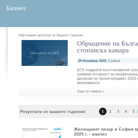
Бизнес
Най-новият резултат от Вашето търсене:
Обръщение на Бълга
стопанска камара
29 Ноември 2025
, Събота
БСК подкрепя възстановения трис
заявява готовност за професиона
дискусии по проектобюджет 2026 
икономиката.
Още по темата >
Резултати от вашето търсене:
1
2
3
4
5
Жилищният пазар в София пр
2025 г. - анализ