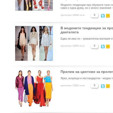
Модните тенденции при обувките тази г
само с една дума, но с много значения 
0
прочетено 18898 пъти
В модените тенденции за про
дантелата
Едва ли има по – романтична материя о
0
прочетено 14859 пъти
Прилив на цветове за пролет
Ярки, искрящи и нестандартни - модни 
0
прочетено 13962 пъти