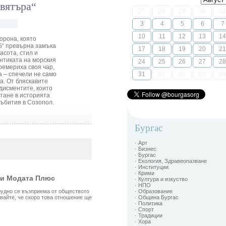
вятъра“
27
28
29
30
31
3
4
5
6
7
10
11
12
13
14
орона, която
5“ превърна замъка
17
18
19
20
21
асота, стил и
нтиката на морския
24
25
26
27
28
ремериха своя чар,
 – спечели не само
31
01
02
03
04
а. От бляскавите
дисментите, които
тане в историята
събития в Созопол.
Бургас
· Арт
· Бизнес
· Бургас
· Екология, Здравеопазване
· Институции
· Крими
ли Модата Плюс
· Култура и изкуство
· НПО
трудно се възприемa от обществото
· Образование
вайте, че скоро това отношение ще
· Община Бургас
· Политика
· Спорт
· Традиции
· Хора