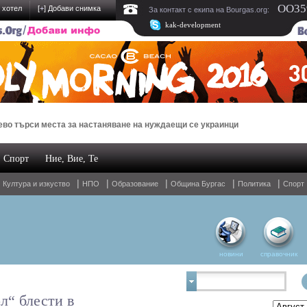
OO359
 хотел
[
+
] Добави снимка
За контакт с екипа на Bourgas.org:
kak-development
 места за настаняване на нуждаещи се украинци
Тази
Спорт
Ние, Вие, Те
|
|
|
|
|
|
Култура и изкуство
НПО
Образование
Община Бургас
Политика
Спорт
новини
справочник
л“ блести в