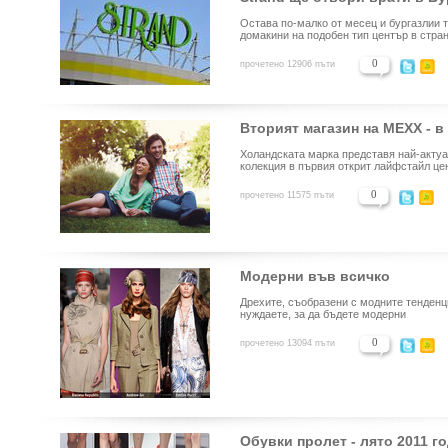
Остава по-малко от месец и бургазлии 
домакини на подобен тип център в стран
0
прочетено 12906 пъти
Вторият магазин на MEXX - 
Холандската марка представя най-актуа
колекция в първия открит лайфстайл це
0
прочетено 11575 пъти
Модерни във всичко
Дрехите, съобразени с модните тенденци
нуждаете, за да бъдете модерни
0
прочетено 13094 пъти
Обувки пролет - лято 2011 г