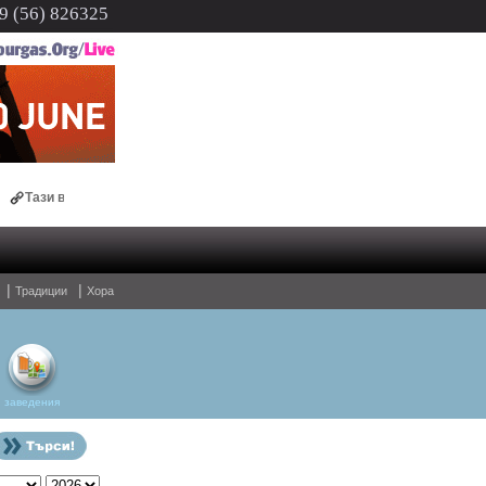
 (56) 826325
 вечер Бургас ще отличи най-добрите млади художници
|
|
Традиции
Хора
заведения