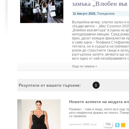
замъка „Влюбен във 
11 Август 2025
, Понеделник
Вълшебна вечер, златен залез и к
сбъдва мечти – „Мис Созопол 202
„Влюбен във вятъра“ в сцена на кр
неподправени емоции. Сред рома
бриз, десет изящни финалистки п
а само една – Теофана Стефанова
титлата, но и сърцата на публикат
рокли до страстните танци и апло
разтърсиха залите, вечерта ще ос
като едно от най-незабравимите 
Още по темата >
Резултати от вашето търсене:
1
Новите аспекти на модата и
Размер+ - това е нещо, което все още 
като перфектна форма на тялото. Повяр
се промени.
704
прочетено 29682 пъти