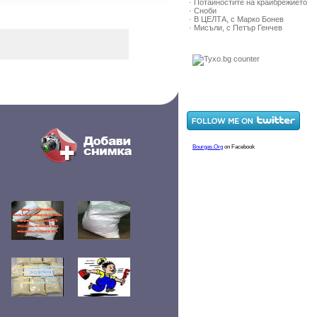
· Потайностите на крайбрежието
· Сноби
· В ЦЕЛТА, с Марко Бонев
· Мисъли, с Петър Генчев