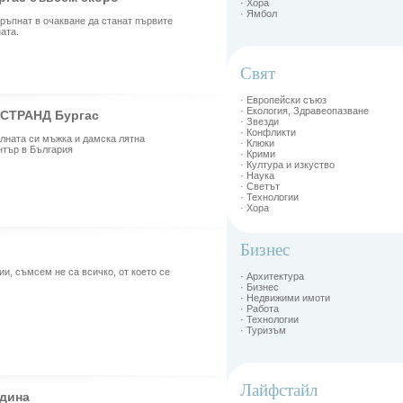
· Хора
· Ямбол
тръпнат в очакване да станат първите
ата.
Свят
· Европейски съюз
· Екология, Здравеопазване
в СТРАНД Бургас
· Звезди
· Конфликти
лната си мъжка и дамска лятна
· Клюки
нтър в България
· Крими
· Култура и изкуство
· Наука
· Светът
· Технологии
· Хора
Бизнес
и, съмсем не са всичко, от което се
· Архитектура
· Бизнес
· Недвижими имоти
· Работа
· Технологии
· Туризъм
Лайфстайл
одина