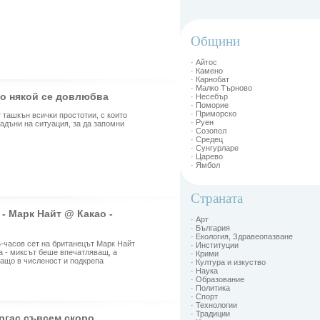
Общини
· Айтос
· Камено
· Карнобат
· Малко Търново
то някой се довлюбва
· Несебър
· Поморие
· Приморско
 ташкън всички простотии, с които
· Руен
надъни на ситуация, за да запомни
· Созопол
· Средец
· Сунгурларе
· Царево
· Ямбол
Страната
 - Марк Найт @ Какао -
· Арт
· България
· Екология, Здравеопазване
6-часов сет на британецът Марк Найт
· Институции
та - миксът беше впечатляващ, а
· Крими
ащо в численост и подкрепа
· Култура и изкуство
· Наука
· Образование
· Политика
· Спорт
· Технологии
· Традиции
ургас съвсем скоро