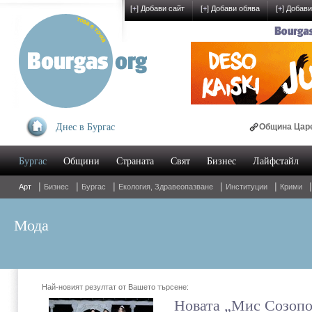
[
+
] Добави сайт
[
+
] Добави обява
[
+
] Добави
посещение от лаборант в Бургас
Днес в Бургас
Община Царево търси
Бургас
Общини
Страната
Свят
Бизнес
Лайфстайл
|
|
|
|
|
Арт
Бизнес
Бургас
Екология, Здравеопазване
Институции
Крими
Мода
Най-новият резултат от Вашето търсене:
Новата „Мис Созопо