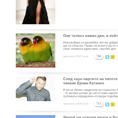
Оня толкоз важен ден, в кой
Или разбира се разлюбва, ако му дойдат
ще се сблъска. Право на всеки е да се 
своя, понякога единствен, сватбен ден.
706
прочетено 23222 пъти
След хаус-партито на лятото
чакаме Ернан Катанео
В петък бяхме свидетели на страхотен 
- от касови хитове до чисто нови парче
публиката определено отговори подобав
711
прочетено 27678 пъти
Strand ще отвори врати в Б