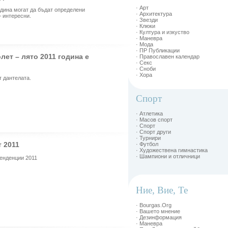
· Арт
одина могат да бъдат определени
· Архитектура
– интересни.
· Звезди
· Клюки
· Култура и изкуство
· Маневра
· Мода
· ПР Публикации
лет – лято 2011 година e
· Православен календар
· Секс
· Сноби
· Хора
т дантелата.
Спорт
· Атлетика
· Масов спорт
· Спорт
· Спорт други
· Турнири
 2011
· Футбол
· Художествена гимнастика
· Шампиони и отличници
тенденции 2011
Ние, Вие, Те
· Bourgas.Org
· Вашето мнение
· Дезинформация
· Маневра