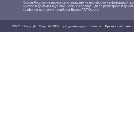
BurgasFoto.com е проект за изграждане на портфолио на фотографи, ко
мигове и да бъдат оценени. Всеки е свободен да се регистрира и да сл
графични дигитални творби на BurgasFOTO.com.
1998-2018 Copyright
Смарт Уеб ООД
уеб дизайн студио
Начало
Права и собственос
Контакти