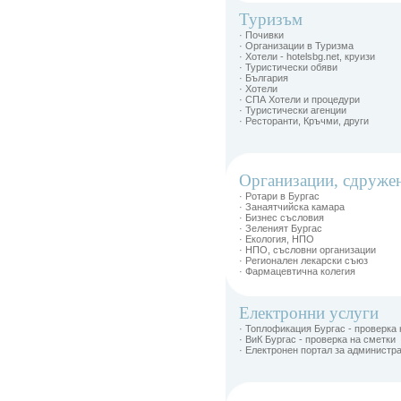
Туризъм
· Почивки
· Организации в Туризма
· Хотели - hotelsbg.net, круизи
· Туристически обяви
· България
· Хотели
· СПА Хотели и процедури
· Туристически агенции
· Ресторанти, Кръчми, други
Организации, сдруже
· Ротари в Бургас
· Занаятчийска камара
· Бизнес съсловия
· Зеленият Бургас
· Екология, НПО
· НПО, съсловни организации
· Регионален лекарски съюз
· Фармацевтична колегия
Електронни услуги
· Топлофикация Бургас - проверка 
· ВиК Бургас - проверка на сметки
· Електронен портал за администр