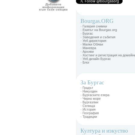
Bourgas.ORG
· Галерия снимки
· Екипът на Bourgas.org
· Бургас
· Заведения и събития
· Уеб директория
· Малки Обяви
· Маневра
· Архиви
· Хостинг и регистрация на домейн
· Уеб дизайн Бургас
· Блог
За Бургас
· Градът
· Никулден
· Бургаските езера
· Черно море
· Бургазлии
· Селища
· История
· География
· Традиции
Култура и изкуство