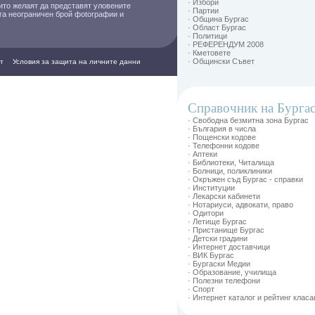
· Избори
ито желаят да представят уловените
· Партии
ага неограничен брой фоtографии и
· Община Бургас
· Област Бургас
· Политици
· РЕФЕРЕНДУМ 2008
· Кметовете
· Общински Съвет
т
Условия за защита на личните данни
Справочник на Бурга
· Свободна безмитна зона Бургас
· България в числа
· Пощенски кодове
· Телефонни кодове
· Аптеки
· Библиотеки, Читалища
· Болници, поликлиники
· Окръжен съд Бургас - справки
· Институции
· Лекарски кабинети
· Нотариуси, адвокати, право
· Одитори
· Летище Бургас
· Пристанище Бургас
· Детски градини
· Интернет доставчици
· ВИК Бургас
· Бургаски Медии
· Образование, училища
· Полезни телефони
· Спорт
· Интернет каталог и рейтинг клас