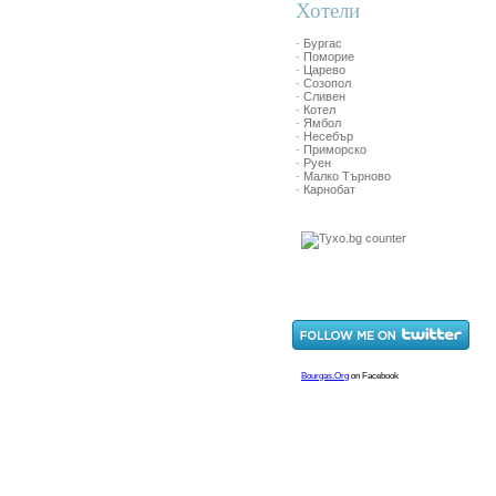
Хотели
· Бургас
· Поморие
· Царево
· Созопол
· Сливен
· Котел
· Ямбол
· Несебър
· Приморско
· Руен
· Малко Търново
· Карнобат