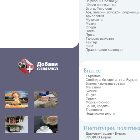
· Църковни Празници
· Школи по изкуства
· БургасФото.com
· Арт, галерии, изложби, художници
· Археология
· Музиканти
· Музеи
· Опера
· Поети
· Проза
· Танцово изкуство
· Театър
· Кино
· Православен календар
Бизнес
· Търговия
· Свободна безмитна зона Бургас
· Бизнес - полезни връзки
· Магазини
· Бизнес
· Услуги
· Фирми
· Морски бизнес
· Банки, кредити
· Транспорт
· Недвижими имоти
Институции, политик
· Държавен архив - Бургас
· РИОКОЗ Бургас