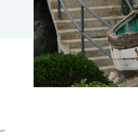
с
ация