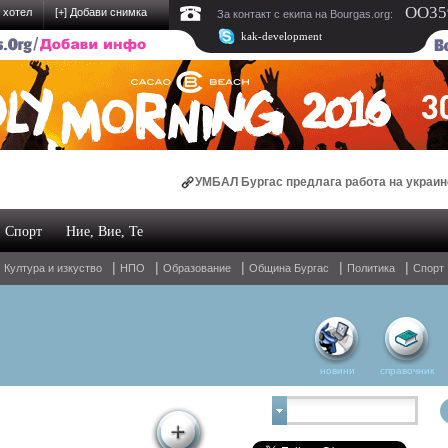
OO359
 хотел
[
+
] Добави снимка
За контакт с екипа на Bourgas.org:
kak-development
УМБАЛ Бургас предлага работа на украински мед
Спорт
Ние, Вие, Те
Oнлайн магазин за спални комплекти и домашен т
|
|
|
|
|
|
Култура и изкуство
НПО
Образование
Община Бургас
Политика
Спорт
новини
справочник