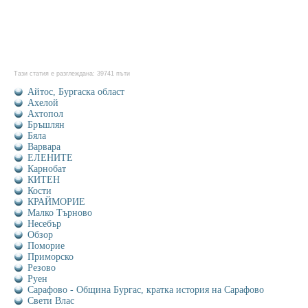
Тази статия е разглеждана: 39741 пъти
Айтос, Бургаска област
Ахелой
Ахтопол
Бръшлян
Бяла
Варвара
ЕЛЕНИТЕ
Карнобат
КИТЕН
Кости
КРАЙМОРИЕ
Малко Търново
Несебър
Обзор
Поморие
Приморско
Резово
Руен
Сарафово - Община Бургас, кратка история на Сарафово
Свети Влас