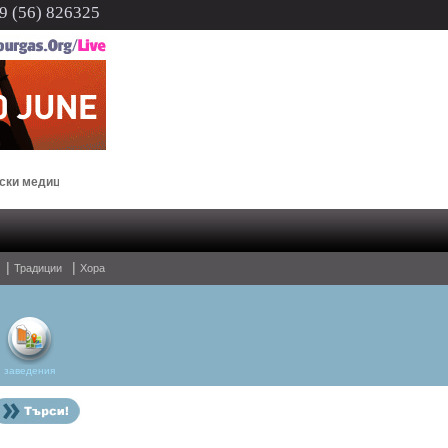
 (56) 826325
ици
В Бургас ще има молебен за мир на 3 март
екстил
|
|
Традиции
Хора
заведения