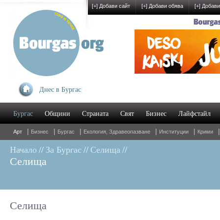
[
+
] Добави сайт
[
+
] Добави обява
[
+
] Добави
Днес в Бургас
Бургас
Общини
Страната
Свят
Бизнес
Лайфстайл
|
|
|
|
|
Арт
Бизнес
Бургас
Екология, Здравеопазване
Институции
Крими
Начало
//
За Бургас
//
Селища
//
Селища
Селища